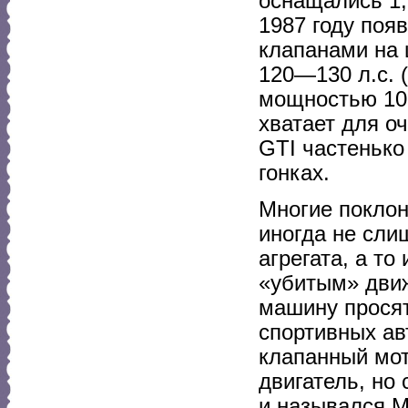
оснащались 1,
1987 году поя
клапанами на 
120—130 л.с. 
мощностью 102
хватает для о
GTI частенько
гонках.
Многие поклон
иногда не сли
агрегата, а то
«убитым» движ
машину просят
спортивных ав
клапанный мот
двигатель, но 
и назывался M