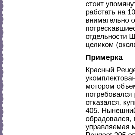
стоит упомяну
работать на 1
внимательно 
потрескавшиес
отдельности 
целиком (около
Примерка
Красный Peuge
укомплектован
мотором объем
потребовался 
отказался, ку
405. Нынешний
обрадовался, 
управляемая м
Peugeot 205 о