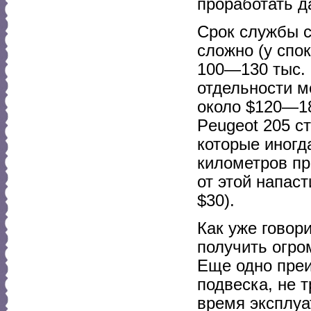
проработать д
Срок службы с
сложно (у спо
100—130 тыс. 
отдельности м
около $120—1
Peugeot 205 с
которые иногд
километров пр
от этой напас
$30).
Как уже говор
получить огро
Еще одно пре
подвеска, не
время эксплуа