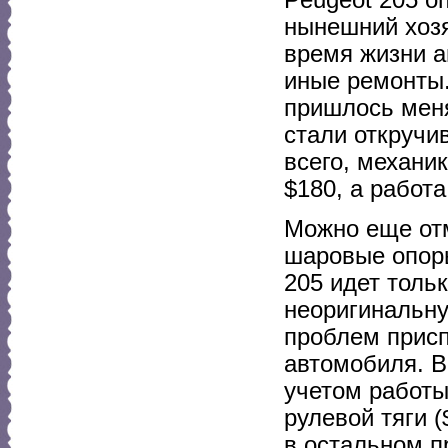
нынешний хозя
время жизни а
иные ремонты.
пришлось меня
стали откручи
всего, механи
$180, а работ
Можно еще отм
шаровые опоры
205 идет толь
неоригинальну
проблем присп
автомобиля. В
учетом работы
рулевой тяги (
в остальном п