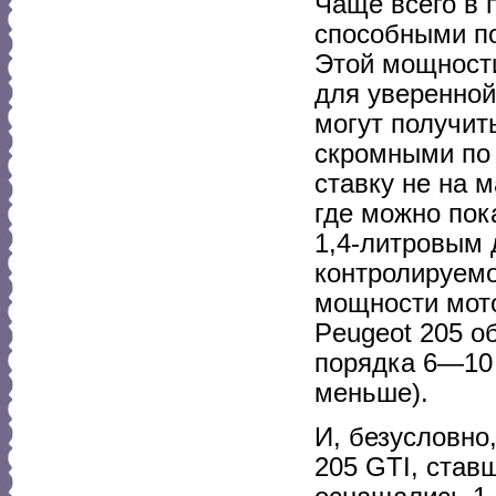
Чаще всего в 
способными п
Этой мощност
для уверенной
могут получит
скромными по
ставку не на 
где можно пока
1,4-литровым 
контролируемо
мощности мото
Peugeot 205 об
порядка 6—10 л
меньше).
И, безусловно
205 GTI, став