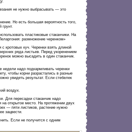
у.
резания не нужно выбрасывать — это
нение. Но есть большая вероятность того,
 грунт.
 использовать пластиковые стаканчики. На
 Пеларгония: размножение черенком»
 с кротовых куч. Черенки взять длиной
верхних ряда листьев. Перед укоренением
еренок можно высадить в один стаканчик.
е недели надо подкармливать черенки
ету, чтобы корни разрастались в разные
ожно увидеть результат. Если стебелек
жий воздух.
дке. Для пересадки стаканчик надо
и на открытое место. На протяжении двух
рех — пяти листиков, растение нужно
ее зацвести.
нить. Если не получится с одним