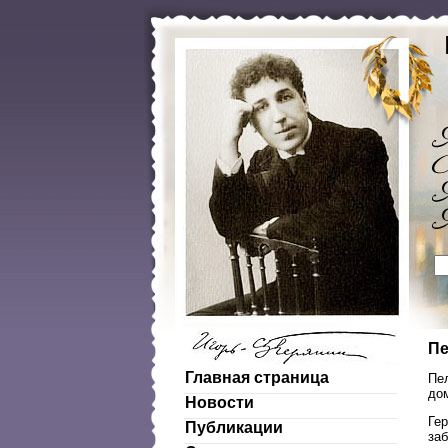
Пе
Главная страница
Пе
дом
Новости
Ге
Публикации
заб