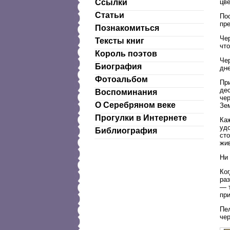
цве
Ссылки
Статьи
Пос
пр
Познакомиться
Чер
Тексты книг
что
Король поэтов
Чер
Биография
дн
Фотоальбом
При
де
Воспоминания
чер
О Серебряном веке
Зе
Прогулки в Интернете
Ка
удо
Библиография
сто
жив
Ни 
Ког
раз
— т
пр
Пел
чер