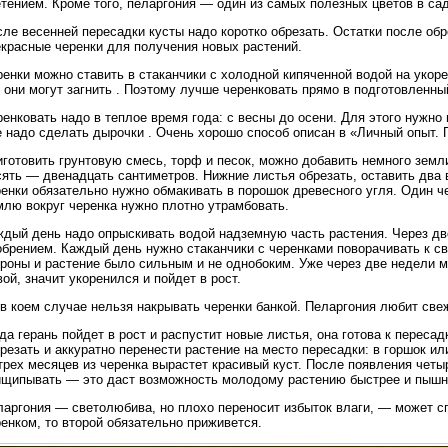
тением. Кроме того, пеларгония — один из самых полезных цветов в сад
ле весенней пересадки кусты надо коротко обрезать. Остатки после об
екрасные черенки для получения новых растений.
енки можно ставить в стаканчики с холодной кипяченной водой на укоре
 они могут загнить . Поэтому лучше черенковать прямо в подготовленный
енковать надо в теплое время года: с весны до осени. Для этого нужно
е надо сделать дырочки . Очень хорошо способ описан в «Личный опыт.
готовить грунтовую смесь, торф и песок, можно добавить немного земли
сять — двенадцать сантиметров. Нижние листья обрезать, оставить два 
енки обязательно нужно обмакивать в порошок древесного угля. Один ч
млю вокруг черенка нужно плотно утрамбовать.
ждый день надо опрыскивать водой надземную часть растения. Через дв
брением. Каждый день нужно стаканчики с черенками поворачивать к св
роны и растение было сильным и не однобоким. Уже через две недели м
ой, значит укоренился и пойдет в рост.
в коем случае нельзя накрывать черенки банкой. Пеларгония любит све
да герань пойдет в рост и распустит новые листья, она готова к переса
резать и аккуратно перенести растение на место пересадки: в горшок ил
рех месяцев из черенка вырастет красивый куст. После появления четы
ищипывать — это даст возможность молодому растению быстрее и пышн
аргония — светолюбива, но плохо переносит избыток влаги, — может сг
енком, то второй обязательно приживется.