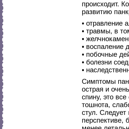
происходит. К
развитию панкр
• отравление 
• травмы, в то
• желчнокамен
• воспаление 
• побочные де
• болезни сое
• наследствен
Симптомы панк
острая и очен
спину, это все
тошнота, слаб
стул. Следует
перспективе, 
менее летальн