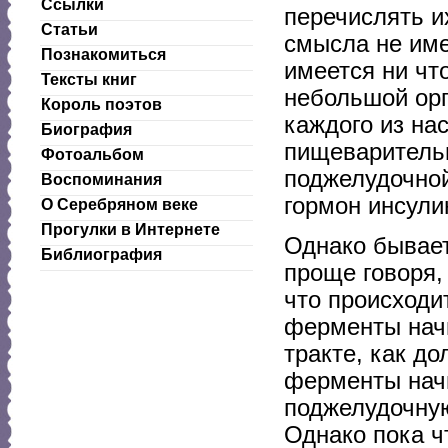
Ссылки
перечислять их
Статьи
смысла не име
Познакомиться
имеется ни чт
Тексты книг
небольшой орг
Король поэтов
каждого из на
Биография
пищеваритель
Фотоальбом
поджелудочной
Воспоминания
гормон инсули
О Серебряном веке
Прогулки в Интернете
Однако бывает
Библиография
проще говоря,
что происходи
ферменты нач
тракте, как до
ферменты начи
поджелудочную.
Однако пока ч