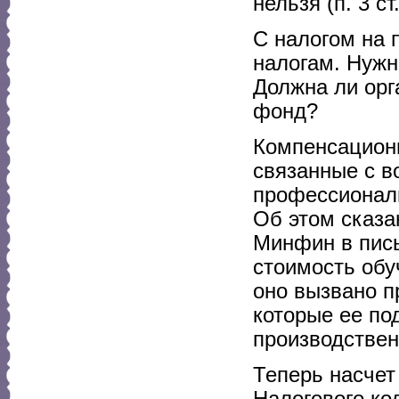
нельзя (п. 3 ст
С налогом на 
налогам. Нужн
Должна ли орг
фонд?
Компенсационн
связанные с 
профессиональ
Об этом сказан
Минфин в пись
стоимость обу
оно вызвано п
которые ее по
производствен
Теперь насчет
Налогового ко