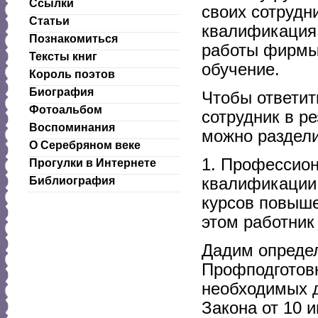
Ссылки
своих сотрудн
Статьи
квалификация 
Познакомиться
работы фирмы.
Тексты книг
обучение.
Король поэтов
Биография
Чтобы ответит
Фотоальбом
сотрудник в ре
Воспоминания
можно раздели
О Серебряном веке
1. Профессион
Прогулки в Интернете
квалификации.
Библиография
курсов повыш
этом работник
Дадим опреде
Профподготовк
необходимых д
Закона от 10 