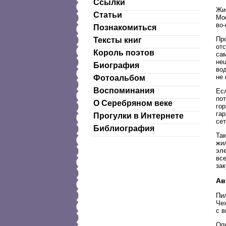
Ссылки
Жи
Статьи
Мос
во
Познакомиться
Пр
Тексты книг
от
Король поэтов
са
нец
Биография
вод
не 
Фотоальбом
Воспоминания
Есл
по
О Серебряном веке
го
га
Прогулки в Интернете
сет
Библиография
Та
жи
эл
вс
зак
Ав
Пи
Че
с 
Оп