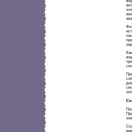
жид
вет
эл
ми
ава
Фот
ис
час
пр
зар
Как
жид
тре
си
Пр
со
до
сис
эк
Со
По
Пр
эн
Со
ин