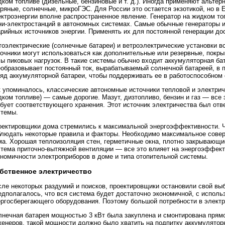
ком топливе (дизельные, бензиновые и т. д.). Иногда применяют альте
ряные, солнечные, микроГЭС. Для России это остается экзотикой, но в
ектроэнергии вполне распространенное явление. Генератор на жидком т
ни-электростанций в автономных системах. Самые обычные генераторы и
рийных источников энергии. Применять их для постоянной генерации до
оэлектрические (солнечные батареи) и ветроэлектрические установки в
точники могут использоваться как дополнительные или резервные, покр
ы пиковых нагрузок. В такие системы обычно входит аккумуляторная бат
еобразовывает постоянный ток, вырабатываемый солнечной батареей, в 
яд аккумуляторной батареи, чтобы поддерживать ее в работоспособном 
 упоминалось, классические автономные источники тепловой и электрич
ком топливе) — самые дорогие. Мазут, дизтопливо, бензин и газ — все 
бует соответствующего хранения. Этот источник электричества был отв
стемы.
оектировщики дома стремились к максимальной энергоэффективности. Чт
блюдать некоторые правила и факторы. Необходимо максимальное сове
ма. Хорошая теплоизоляция стен, герметичные окна, плотно закрывающи
тема приточно-вытяжной вентиляции — все это влияет на энергоэффекти
ономичности электроприборов в доме и типа отопительной системы.
бственное электричество
сле некоторых раздумий и поисков, проектировщики остановили свой выб
едполагалось, что вся система будет достаточно экономичной, с испол
ергосберегающего оборудования. Поэтому большой потребности в электр
лнечная батарея мощностью 3 кВт была закуплена и смонтирована прямо
женеров, такой мощности должно было хватить на подпитку аккумулятор