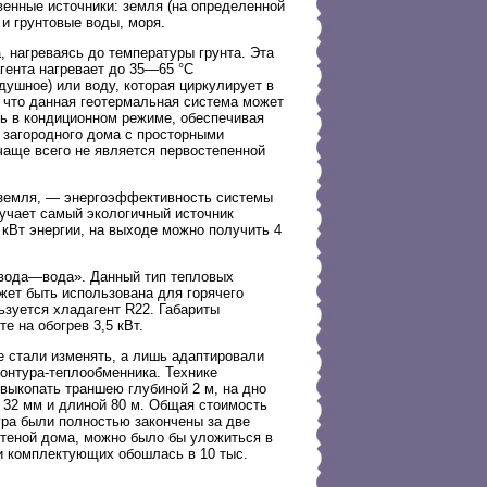
венные источники: земля (на определенной
 и грунтовые воды, моря.
, нагреваясь до температуры грунта. Эта
гента нагревает до 35—65 °С
ушное) или воду, которая циркулирует в
, что данная геотермальная система может
ать в кондиционном режиме, обеспечивая
 загородного дома с просторными
аще всего не является первостепенной
 земля, — энергоэффективность системы
лучает самый экологичный источник
 кВт энергии, на выходе можно получить 4
«вода—вода». Данный тип тепловых
жет быть использована для горячего
зуется хладагент R22. Габариты
е на обогрев 3,5 кВт.
е стали изменять, а лишь адаптировали
онтура-теплообменника. Технике
выкопать траншею глубиной 2 м, на дно
 32 мм и длиной 80 м. Общая стоимость
ура были полностью закончены за две
стеной дома, можно было бы уложиться в
 и комплектующих обошлась в 10 тыс.