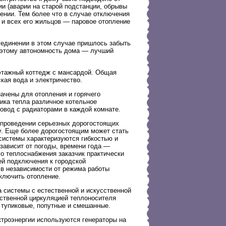
и (аварии на старой подстанции, обрывы
ении. Тем более что в случае отключения
 и всех его жильцов — паровое отопление
 уединении в этом случае пришлось забыть
оэтому автономность дома — лучший
этажный коттедж с мансардой. Общая
кая вода и электричество.
ачены для отопления и горячего
ика тепла различное котельное
ровод с радиаторами в каждой комнате.
 проведении серьезных дорогостоящих
у. Еще более дорогостоящим может стать
системы характеризуются гибкостью и
 зависит от погоды, времени года —
го теплоснабжения заказчик практически
ей подключения к городской
в независимости от режима работы
ключить отопление.
 системы с естественной и искусственной
сственной циркуляцией теплоносителя
 тупиковые, попутные и смешанные.
троэнергии используются генераторы на