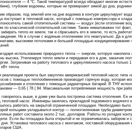
лоносителя — 4 °С. Такой температурой всегда обладают многие естест
бине), глубокие водоемы, которые не промерзают зимой до дна, родники
им образом, под землей или на дне водоема в контуре циркулирует вода
а поступает в тепловой насос, который с помощью компрессора и хлада
лоноситель самой отопительной системы — воздух (если отопление возд
ме по классической отопительной системе. Также немаловажен тот факт
 забирать тепло из земли, так и сбрасывать его в землю, то есть работ
лаждение. Но в случае с водяным отоплением это неактуально. Да и для
мнатами, высокими потолками и большой площадью кондиционирование ч
ачей.
агодаря использованию природного тепла — энергии, которую накопила
нь высока. Утилизируя тепло земли и передавая его в дом, заказчик по
ргии. Затрачивая на работу теплового и циркуляионного насоса только 1
 кВт тепла.
я реализации проекта был закуплен американский тепловой насос типа 
сосов с помощью теплообменников производит горячую воду, которая мо
доснабжения и отопления с помощью радиаторных батарей. В ТНУ исполь
ановки — 0,65 ( 78 ( 84. Максимальная потребляемая мощность при работ
 говорилось выше, в доме уже была построена система отопления. Ее н
д тепловой насос. Инженеры занялись прокладкой подземного водяного к
ишлось работать на закрытой ограниченной площадке. Необходимо было 
торой кольцами укладывался контур — полиэтиленовая труба диаметром
ляных работ составила около 2 тыс. долларов. Работы по укладке конт
дели. Если бы площадка была открытой и не ограничивалась забором и 
 дня. Установка теплового насоса с монтажом, поставкой оборудования
лларов США.