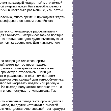
летом на каждый квадратный метр земной
той энергии может быть преобразовано в
ргии в несколько раз меньше, чем летом.
ожалению, много времени приходится ждать
 периферия в основном российского
ических генераторов рассчитывается
щая стоимость батареи составила порядка
 эта статья расходов будет вычеркнута из
е чем за десять лет. Для капитального
по генерации электроэнергии,
ий котел долгое время казался
 пока в поле зрения инженеров не
 проблему с отоплением. Принцип
ост и реализован в обычном бытовом
пературы окружающей для теплообменника
озволяет нагревать воздух или рабочую
. На выходе получается теплоноситель с
т вновь поступает в испаритель. Так
что испарение хладагента производится с
отел, ни другие источники с высокой
ективно, достаточно внешней температуры