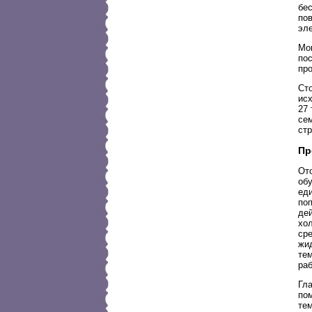
бе
пов
эл
Мон
пос
пр
Ст
ис
27 
сем
ст
Пр
От
об
ед
по
дей
хо
сре
жи
тем
ра
Гла
по
те