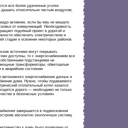
ются все более удаленные уголки
 и дышать относительно чистым воздухом,
раздо активнее, если бы ему не мешало
сковья от коммуникаций. Необходимость
ращает подобный проект в дорогой и
ожности обеспечить электричеством и
ей стадии и освоение некоторых районов
нские источники могут покрывать
тоже доступны, то с энергоснабжением все
 собственными подстанциями не
аломощные трансформаторы, обветшалые
и в аварийном состоянии.
и автономного энергоснабжения дачных и
бжение дома. Нужно, чтобы подаваемого
трический отопительный котел казался
ходятся дорого — необходимо не только
ичестве в безопасных условиях.
снабжения завершается в подмосковном
остроив абсолютно экологичную систему
ектричество к дому было подведено от