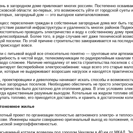
знь в загородном доме привлекает многих россиян. Постепенно осваива
ковской области: во-первых, это возможность уйти от городской суеты
-вторых, загородный дом — это выгодное капиталовложение.
оцесс переселения граждан в собственные загородные дома мог быть го
сутствие развитой инфраструктуры и удаленность многих районов Подмо
мостоятельно проводить электричество и воду к собственному дому прев
елесообразный. Более того, в ряде случаев нет даже технической возм
ой поселки. По этой причине строительство замораживается на последн
происходит вовсе.
и с питьевой водой все относительно понятно — грунтовые или артезиа
требность в чистой воде, телекоммуникации по радиорелейным каналам 
раздо сложнее. Наличие неподалеку от места строительства поселков с
рантирует бесперебойное электроснабжение: чаще всего это старые м
и, которые не выдерживают возросших нагрузок и находятся практическ
к, проектировщики и девелоперы начинают искать способы и возможност
лых загородных поселков. Необходимо обеспечить не просто электросна
ектричества было достаточно для отопления дома. В этих условиях элек
егда единственным разумным выходом. Котельные на жидком топливе об
упать топливо, его приходится доставлять и хранить в достаточном кол
тономное жилье
лотный проект по организации полностью автономного электро- и тепло
хове. Инженеры нашли совершенно оригинальный выход из положения, п
высокой энергоэффективностью.
исываемый коттедж возведен под городом Чеховом в 40 км от МКАД. Эл