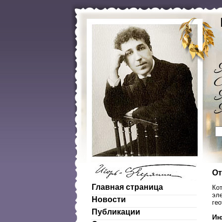
От
Главная страница
Ко
эле
Новости
ге
Публикации
Ин