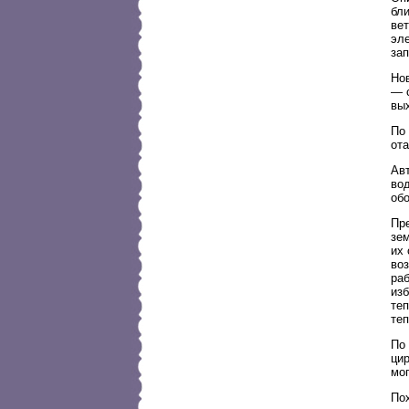
бли
вет
эле
зап
Нов
— 
вы
По
от
Ав
во
обо
Пр
зе
их
воз
раб
изб
те
те
По
ци
мо
По