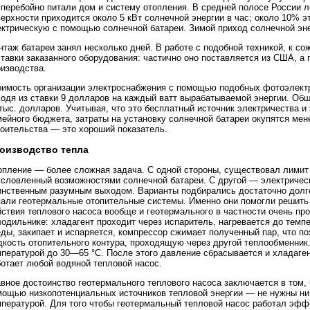
сперебойно питали дом и систему отопления. В средней полосе России 
ерхности приходится около 5 кВт солнечной энергии в час; около 10% э
ектрическую с помощью солнечной батареи. Зимой приход солнечной эне
таж батареи занял несколько дней. В работе с подобной техникой, к с
тавки заказанного оборудования: частично оно поставляется из США, а
оизводства.
оимость организации электроснабжения с помощью подобных фотоэлектр
ходя из ставки 9 долларов на каждый ватт вырабатываемой энергии. Об
тыс. долларов. Учитывая, что это бесплатный источник электричества и
ейного бюджета, затраты на установку солнечной батареи окупятся мене
роительства — это хороший показатель.
оизводство тепла
опление — более сложная задача. С одной стороны, существовал лимит 
условленный возможностями солнечной батареи. С другой — электрическ
инственным разумным выходом. Варианты подбирались достаточно долго,
пали геотермальные отопительные системы. Именно они помогли решить
ствия теплового насоса вообще и геотермального в частности очень пр
лодильнике: хладагент проходит через испаритель, нагревается до тем
ды, закипает и испаряется, компрессор сжимает полученный пар, что п
дкость отопительного контура, проходящую через другой теплообменник
пературой до 30—65 °С. После этого давление сбрасывается и хладаген
ботает любой водяной тепловой насос.
вное достоинство геотермального теплового насоса заключается в том, 
мощью низкопотенциальных источников тепловой энергии — не нужны ни к
мпературой. Для того чтобы геотермальный тепловой насос работал эфф