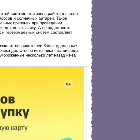
этой системе отстроена работа в связке
сосов и солнечных батарей. Такое
альных препонах при проведении
ся доход заказчику. А ее надежность
ак и геотермальных систем составляет
озволит осваивать все более удаленные
века достаточно источника чистой воды.
амороженные несколько лет назад из-за