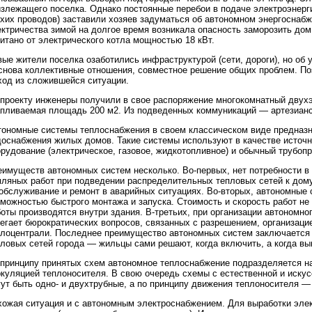
злежащего поселка. Однако постоянные перебои в подаче электроэнерги
хих проводов) заставили хозяев задуматься об автономном энергоснабж
ктричества зимой на долгое время возникала опасность заморозить дом
итано от электрического котла мощностью 18 кВт.
ые жители поселка озаботились инфраструктурой (сети, дороги), но об
снова коллективные отношения, совместное решение общих проблем. П
ход из сложившейся ситуации.
 проекту инженеры получили в свое распоряжение многокомнатный двух
апливаемая площадь 200 м2. Из подведенных коммуникаций — артезианс
тономные системы теплоснабжения в своем классическом виде предназн
доснабжения жилых домов. Такие системы используют в качестве источн
рудование (электрическое, газовое, жидкотопливное) и обычный трубоп
еимуществ автономных систем несколько. Во-первых, нет потребности в
мляных работ при подведении распределительных тепловых сетей к дом
 обслуживание и ремонт в аварийных ситуациях. Во-вторых, автономные 
можностью быстрого монтажа и запуска. Стоимость и скорость работ не
оты производятся внутри здания. В-третьих, при организации автономно
егает бюрократических вопросов, связанных с разрешением, организаци
плоцентрали. Последнее преимущество автономных систем заключается 
пловых сетей города — жильцы сами решают, когда включить, а когда вы
 принципу принятых схем автономное теплоснабжение подразделяется на
ркуляцией теплоносителя. В свою очередь схемы с естественной и иску
гут быть одно- и двухтрубные, а по принципу движения теплоносителя —
хожая ситуация и с автономным электроснабжением. Для выработки элек