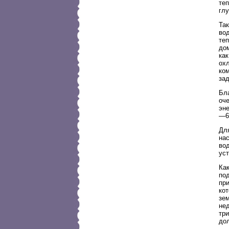
теп
глу
Так
вод
теп
до
как
ох
ко
зад
Бл
оче
эне
—6
Дл
на
во
уст
Как
по
пр
ко
зем
не
три
до