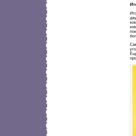
Ит
Ито
дв
ко
ком
пок
бол
Са
уг
Еще
пр