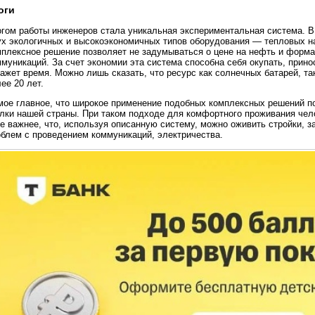
оги
гом работы инженеров стала уникальная экспериментальная система. В 
ух экологичных и высокоэкономичных типов оборудования — тепловых на
мплексное решение позволяет не задумываться о цене на нефть и форм
муникаций. За счет экономии эта система способна себя окупать, прино
ажет время. Можно лишь сказать, что ресурс как солнечных батарей, т
ее 20 лет.
мое главное, что широкое применение подобных комплексных решений п
олки нашей страны. При таком подходе для комфортного проживания чело
 важнее, что, используя описанную систему, можно оживить стройки, з
облем с проведением коммуникаций, электричества.