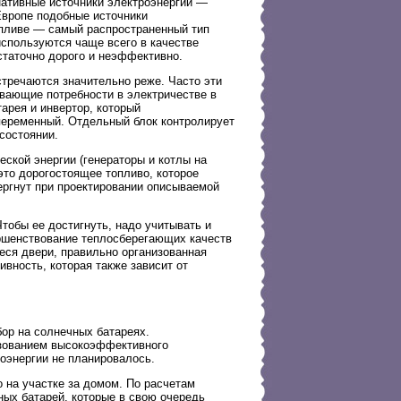
рнативные источники электроэнергии —
 Европе подобные источники
опливе — самый распространенный тип
спользуются чаще всего в качестве
статочно дорого и неэффективно.
стречаются значительно реже. Часто эти
ывающие потребности в электричестве в
арея и инвертор, который
переменный. Отдельный блок контролирует
состоянии.
еской энергии (генераторы и котлы на
это дорогостоящее топливо, которое
ергнут при проектировании описываемой
обы ее достигнуть, надо учитывать и
ршенствование теплосберегающих качеств
еся двери, правильно организованная
вность, которая также зависит от
ор на солнечных батареях.
ьзованием высокоэффективного
оэнергии не планировалось.
 на участке за домом. По расчетам
ных батарей, которые в свою очередь