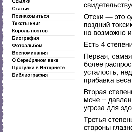
Ссылки
свидетельству
Статьи
Отеки — это о
Познакомиться
поздний токси
Тексты книг
Король поэтов
но возможно и
Биография
Есть 4 степени
Фотоальбом
Воспоминания
Первая, самая
О Серебряном веке
более распрос
Прогулки в Интернете
усталость, не
Библиография
прибавка веса
Вторая степен
моче + давлени
угроза для зд
Третья степен
стороны глазно