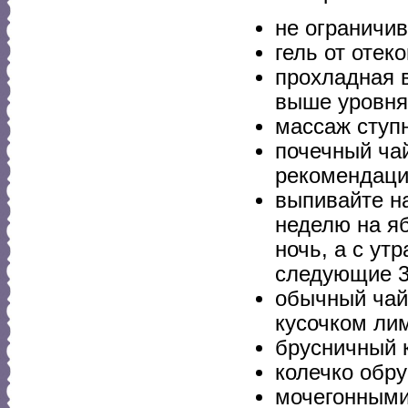
не ограничи
гель от отек
прохладная в
выше уровня
массаж ступн
почечный ча
рекомендаци
выпивайте на
неделю на яб
ночь, а с ут
следующие 30
обычный чай 
кусочком ли
брусничный 
колечко обру
мочегонными