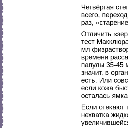
Четвёртая сте
всего, перехо
раз, «старени
Отличить «зер
тест Макклюра
мл физраствор
времени расса
папулы 35-45 
значит, в орг
есть. Или сов
если кожа быс
осталась ямка,
Если отекают т
нехватка жидк
увеличившейся