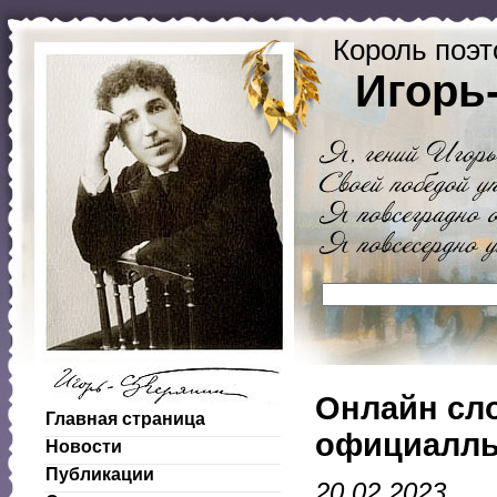
Король поэт
Игорь
Онлайн сло
Главная страница
официалль
Новости
Публикации
20.02.2023