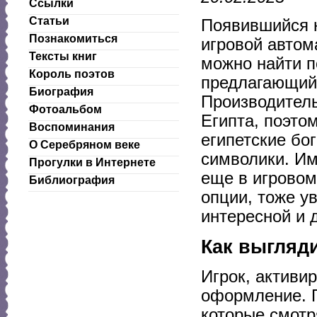
Ссылки
Статьи
Появившийся н
Познакомиться
игровой автома
Тексты книг
можно найти 
Король поэтов
предлагающий 
Биография
Производитель
Фотоальбом
Египта, поэто
Воспоминания
египетские бо
О Серебряном веке
символики. Им
Прогулки в Интернете
еще в игровом
Библиография
опции, тоже 
интересной и 
Как выгляди
Игрок, активир
оформление. П
которые смотр