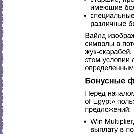
имеющие бо
специальные
различные б
Вайлд изобра
символы в пот
жук-скарабей,
этом условии 
определенным
Бонусные 
Перед началом
of Egypt» пол
предложений:
Win Multipli
выплату в по