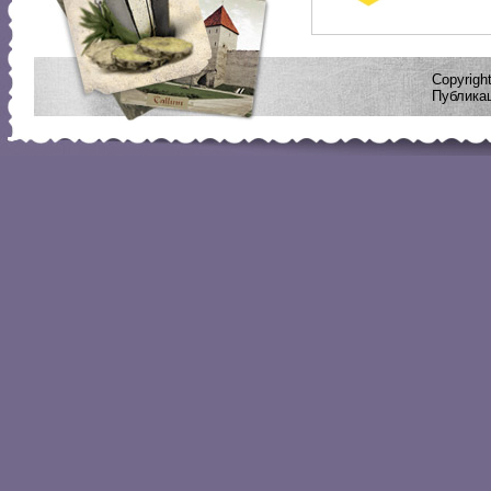
Copyrig
Публикац