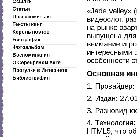
Ссылки
Статьи
«Jade Valley»
Познакомиться
видеослот, ра
Тексты книг
на рынке азар
Король поэтов
выпущена для 
Биография
внимание игр
Фотоальбом
интересными 
Воспоминания
особенности эт
О Серебряном веке
Прогулки в Интернете
Основная и
Библиография
1. Провайдер: 
2. Издан: 27.0
3. Разновидно
4. Технология
HTML5, что об