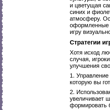
и цветущая са
синих и фиоле
атмосферу. О
оформленные 
игру визуальн
Стратегии иг
Хотя исход лю
случая, игрок
улучшения сво
1. Управление
которую вы го
2. Использова
увеличивает ш
формировать 