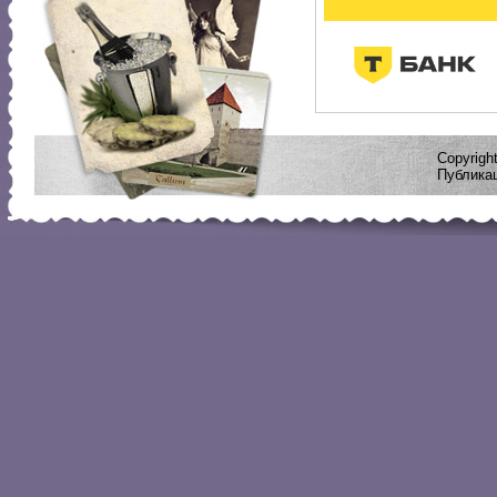
Copyrig
Публикац