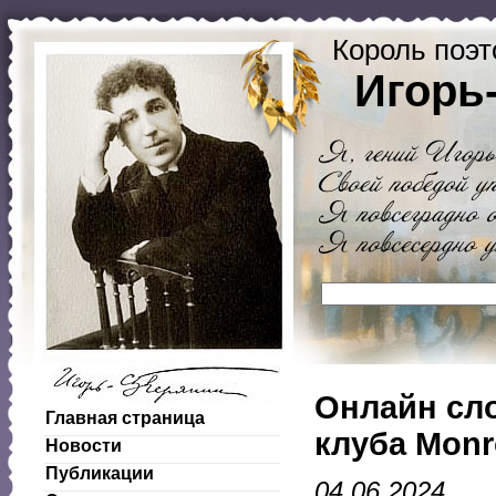
Король поэт
Игорь
Онлайн слот
Главная страница
клуба Monr
Новости
Публикации
04.06.2024