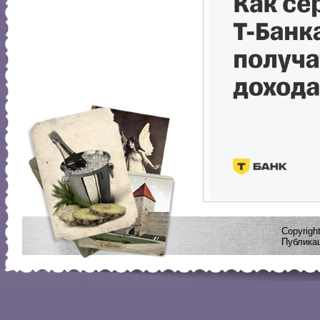
Copyrig
Публикац