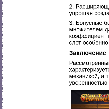
2. Расширяющи
упрощая созд
3. Бонусные 
множителем д
коэффициент и
слот особенно
Заключение
Рассмотренный
характеризует
механикой, а 
уверенностью 