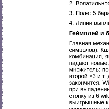
2. Волатильно
3. Поле: 5 бар
4. Линии выпл
Геймплей и 
Главная механ
символов). Ка
комбинация, я
падают новые,
множитель: по
второй ×3 и т
закончится. W
при выпадении
стопку из 6 wi
выигрышные к
запускается т