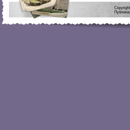
Copyrig
Публикац