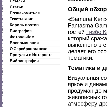
Ссылки
Статьи
Общий обзор
Познакомиться
«Samurai Ken»
Тексты книг
Fantasma Game
Король поэтов
гостей
Гизбо К
Биография
Фотоальбом
который сраж
Воспоминания
выполнено в с
О Серебряном веке
делает его ос
Прогулки в Интернете
тематики.
Библиография
Тематика и д
Визуальная со
яркое и динам
продуман до м
живописных го
атмосферу дре