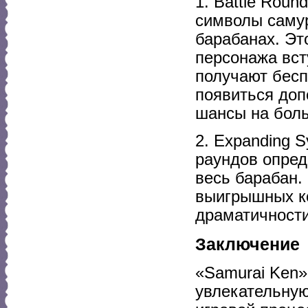
1. Battle Roun
символы самур
барабанах. Эт
персонажа вст
получают бесп
появиться до
шансы на бол
2. Expanding 
раундов опред
весь барабан.
выигрышных ко
драматичности
Заключение
«Samurai Ken»
увлекательную