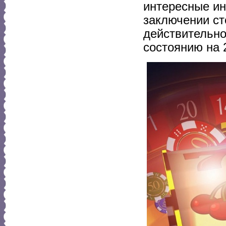
интересные ин
заключении ст
действительно
состоянию на 