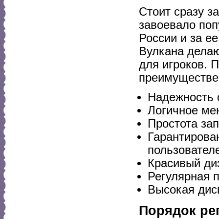
Стоит сразу з
завоевало поп
России и за е
Вулкана делаю
для игроков. 
преимуществе
Надежность 
Логичное ме
Простота за
Гарантирова
пользовател
Красивый ди
Регулярная 
Высокая дис
Порядок ре