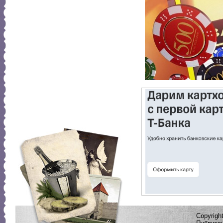
Copyrig