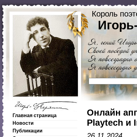
Король поэт
Игорь
Онлайн апп
Главная страница
Playtech и 
Новости
Публикации
26.11.2024