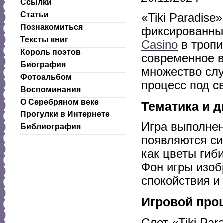
Ссылки
Статьи
«Tiki Paradise
Познакомиться
фиксированны
Тексты книг
Сasino
в тропи
Король поэтов
современное в
Биография
множество слу
Фотоальбом
процесс под с
Воспоминания
О Серебряном веке
Тематика и д
Прогулки в Интернете
Игра выполнен
Библиография
появляются си
как цветы гиб
Фон игры изоб
спокойствия и
Игровой про
Слот «Tiki Pa