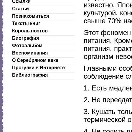
Ссылки
известно, Япо
Статьи
культурой, ко
Познакомиться
свыше 70% нас
Тексты книг
Король поэтов
Этот феномен
Биография
питания. Кром
Фотоальбом
питания, прак
Воспоминания
организм нево
О Серебряном веке
Главными особ
Прогулки в Интернете
соблюдение с
Библиография
1. Есть медле
2. Не переедат
3. Кушать тол
термической о
4. Не солить п