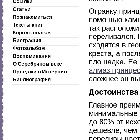
Ссылки
Статьи
Огранку принц
Познакомиться
помощью камн
Тексты книг
так расположи
Король поэтов
переливался. 
Биография
сходятся в ге
Фотоальбом
креста, а посл
Воспоминания
площадка. Ее 
О Серебряном веке
алмаз принце
Прогулки в Интернете
сложнее он вы
Библиография
Достоинства
Главное преим
минимальные п
до 80% от исх
дешевле, чем 
переливы цвет