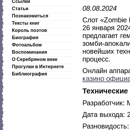
Ссылки
08.08.2024
Статьи
Познакомиться
Слот «Zombie 
Тексты книг
26 января 202
Король поэтов
предлагает ге
Биография
зомби-апокали
Фотоальбом
новейших техн
Воспоминания
процесс.
О Серебряном веке
Прогулки в Интернете
Онлайн аппар
Библиография
казино офици
Технические
Разработчик: M
Дата выхода: 2
Разновидость: