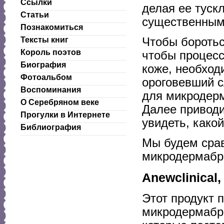
Ссылки
делая ее туск
Статьи
существенным 
Познакомиться
Чтобы боротьс
Тексты книг
Король поэтов
чтобы процесс
Биография
коже, необход
Фотоальбом
ороговевший с
Воспоминания
для микродерм
О Серебряном веке
Далее приводи
Прогулки в Интернете
увидеть, како
Библиография
Мы будем срав
микродермабраз
Anewclinical
Этот продукт 
микродермабра