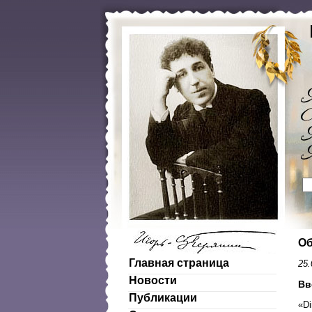
Об
Главная страница
25.
Новости
Вв
Публикации
«Di