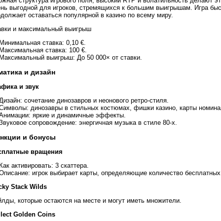
ожная структура игрового поля, высокий RTP и волатильность делают э
ень выгодной для игроков, стремящихся к большим выигрышам. Игра быс
должает оставаться популярной в казино по всему миру.
авки и максимальный выигрыш
Минимальная ставка: 0,10 €.
Максимальная ставка: 100 €.
Максимальный выигрыш: До 50 000× от ставки.
матика и дизайн
афика и звук
Дизайн: сочетание динозавров и неонового ретро-стиля.
Символы: динозавры в стильных костюмах, фишки казино, карты номина
Анимации: яркие и динамичные эффекты.
Звуковое сопровождение: энергичная музыка в стиле 80-х.
нкции и бонусы
сплатные вращения
Как активировать: 3 скаттера.
Описание: игрок выбирает карты, определяющие количество бесплатных
cky Stack Wilds
йлды, которые остаются на месте и могут иметь множители.
lect Golden Coins