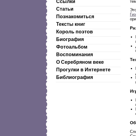
Ссылки
те
Статьи
Эт
Гиз
Познакомиться
ор
Тексты книг
Ра
Король поэтов
Биография
Фотоальбом
Воспоминания
Те
О Серебряном веке
Прогулки в Интернете
Библиография
Иг
Об
Сло