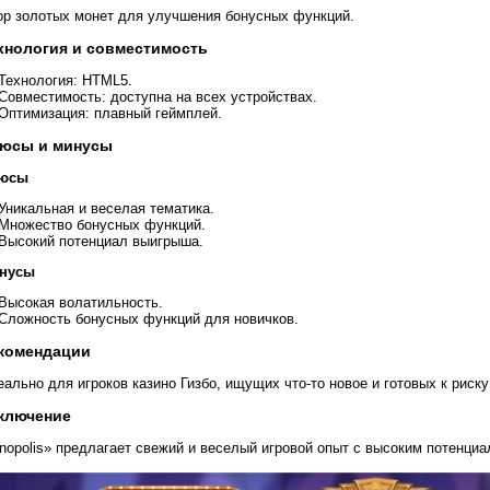
ор золотых монет для улучшения бонусных функций.
хнология и совместимость
Технология: HTML5.
Совместимость: доступна на всех устройствах.
Оптимизация: плавный геймплей.
юсы и минусы
юсы
Уникальная и веселая тематика.
Множество бонусных функций.
Высокий потенциал выигрыша.
нусы
Высокая волатильность.
Сложность бонусных функций для новичков.
комендации
ально для игроков казино Гизбо, ищущих что-то новое и готовых к риск
ключение
nopolis» предлагает свежий и веселый игровой опыт с высоким потенци