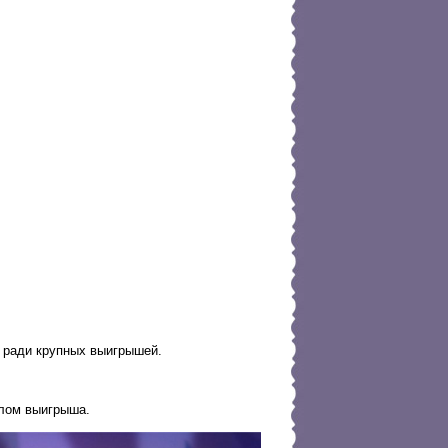
у ради крупных выигрышей.
алом выигрыша.