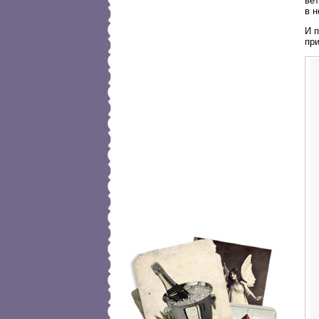
вет
в 
И п
пр