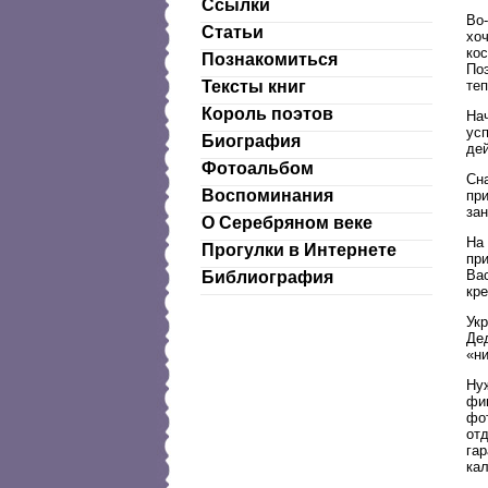
Ссылки
Во-
Статьи
хоч
кос
Познакомиться
По
теп
Тексты книг
Король поэтов
Нач
усп
Биография
де
Фотоальбом
Сна
Воспоминания
при
за
О Серебряном веке
На
Прогулки в Интернете
пр
Вас
Библиография
кре
Ук
Де
«н
Нуж
фиг
фо
от
гар
кал