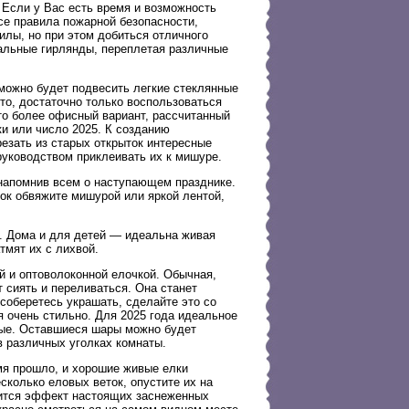
 Если у Вас есть время и возможность
се правила пожарной безопасности,
илы, но при этом добиться отличного
нальные гирлянды, переплетая различные
можно будет подвесить легкие стеклянные
о, достаточно только воспользоваться
то более офисный вариант, рассчитанный
и или число 2025. К созданию
езать из старых открыток интересные
руководством приклеивать их к мишуре.
 напомнив всем о наступающем празднике.
ок обвяжите мишурой или яркой лентой,
. Дома и для детей — идеальна живая
тмят их с лихвой.
 и оптоволоконной елочкой. Обычная,
 сиять и переливаться. Она станет
соберетесь украшать, сделайте это со
я очень стильно. Для 2025 года идеальное
ные. Оставшиеся шары можно будет
в различных уголках комнаты.
я прошло, и хорошие живые елки
сколько еловых веток, опустите их на
учится эффект настоящих заснеженных