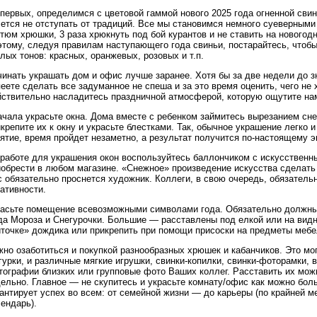
первых, определимся с цветовой гаммой нового 2025 года огненной свин
ется не отступать от традиций. Все мы становимся немного суеверными 
тюм хрюшки, 3 раза хрюкнуть под бой курантов и не ставить на новогодн
этому, следуя правилам наступающего года свиньи, постарайтесь, чтоб
лых тонов: красных, оранжевых, розовых и т.п.
инать украшать дом и офис лучше заранее. Хотя бы за две недели до з
еете сделать все задуманное не спеша и за это время оценить, чего не 
йствительно насладитесь праздничной атмосферой, которую ощутите нам
чала украсьте окна. Дома вместе с ребенком займитесь вырезанием сне
крепите их к окну и украсьте блестками. Так, обычное украшение легко 
нятие, время пройдет незаметно, а результат получится по-настоящему 
 работе для украшения окон воспользуйтесь баллончиком с искусственн
иобрести в любом магазине. «Снежное» произведение искусства сделать 
 обязательно проснется художник. Коллеги, в свою очередь, обязатель
ативности.
расьте помещение всевозможными символами года. Обязательно должны
да Мороза и Снегурочки. Большие — расставлены под елкой или на вид
иточке» дождика или прикрепить при помощи присоски на предметы мебе
но озаботиться и покупкой разнообразных хрюшек и кабанчиков. Это мо
урки, и различные мягкие игрушки, свинки-копилки, свинки-фоторамки, 
тографии близких или групповые фото Ваших коллег. Расставить их мож
дельно. Главное — не скупитесь и украсьте комнату/офис как можно бол
антирует успех во всем: от семейной жизни — до карьеры (по крайней м
ендарь).