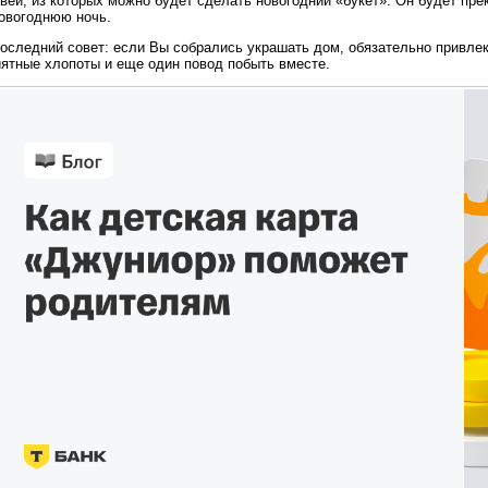
вей, из которых можно будет сделать новогодний «букет». Он будет пр
новогоднюю ночь.
оследний совет: если Вы собрались украшать дом, обязательно привлек
иятные хлопоты и еще один повод побыть вместе.