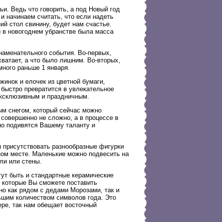
ьи. Ведь что говорить, а под Новый год
и начинаем считать, что если надеть
ий стол свинину, будет нам счастье.
ы в новогоднем убранстве была масса
наменательного события. Во-первых,
хватает, а что было лишним. Во-вторых,
ного раньше 1 января.
жинок и елочек из цветной бумаги,
и быстро превратится в увлекательное
эксклюзивным и праздничным.
ым снегом, который сейчас можно
совершенно не сложно, а в процессе в
но подивятся Вашему таланту и
 присутствовать разнообразные фигурки
ном месте. Маленькие можно подвесить на
ли или стены.
гут быть и стандартные керамические
в которые Вы сможете поставить
но как рядом с дедами Морозами, так и
ьшим количеством символов года. Это
ере, так нам обещает восточный