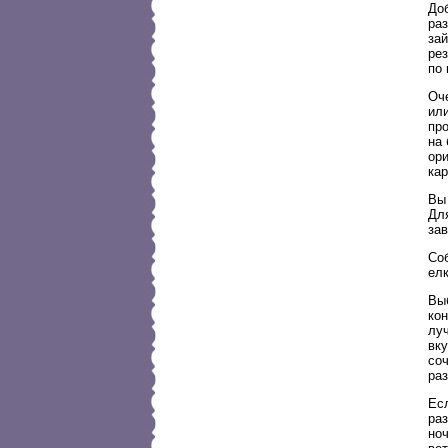
Доб
раз
зай
ре
по
Оч
ил
про
на
ори
ка
Вы 
Дл
зав
Со
елк
Вы
кон
лу
вку
со
раз
Ес
раз
ноч