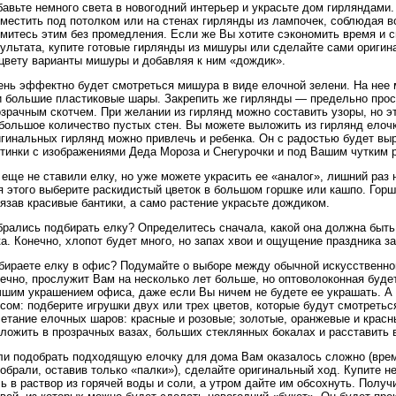
авьте немного света в новогодний интерьер и украсьте дом гирляндами.
местить под потолком или на стенах гирлянды из лампочек, соблюдая в
митесь этим без промедления. Если же Вы хотите сэкономить время и с
зультата, купите готовые гирлянды из мишуры или сделайте сами ориги
 цвету варианты мишуры и добавляя к ним «дождик».
ень эффектно будет смотреться мишура в виде елочной зелени. На нее 
и большие пластиковые шары. Закрепить же гирлянды — предельно прост
зрачным скотчем. При желании из гирлянд можно составить узоры, но э
 большое количество пустых стен. Вы можете выложить из гирлянд елочк
гинальных гирлянд можно привлечь и ребенка. Он с радостью будет выр
ртинки с изображениями Деда Мороза и Снегурочки и под Вашим чутким 
еще не ставили елку, но уже можете украсить ее «аналог», лишний раз
я этого выберите раскидистый цветок в большом горшке или кашпо. Горш
язав красивые бантики, а само растение украсьте дождиком.
брались подбирать елку? Определитесь сначала, какой она должна быть
а. Конечно, хлопот будет много, но запах хвои и ощущение праздника за
бираете елку в офис? Подумайте о выборе между обычной искусственной
ечно, прослужит Вам на несколько лет больше, но оптоволоконная будет
чшим украшением офиса, даже если Вы ничем не будете ее украшать. А 
сом: подберите игрушки двух или трех цветов, которые будут смотретьс
четание елочных шаров: красные и розовые; золотые, оранжевые и крас
ложить в прозрачных вазах, больших стеклянных бокалах и расставить 
ли подобрать подходящую елочку для дома Вам оказалось сложно (врем
обрали, оставив только «палки»), сделайте оригинальный ход. Купите не
ь в раствор из горячей воды и соли, а утром дайте им обсохнуть. Пол