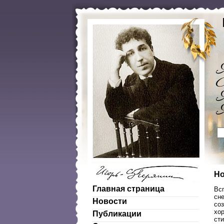
Но
Главная страница
Всп
сн
Новости
со
хор
Публикации
сти