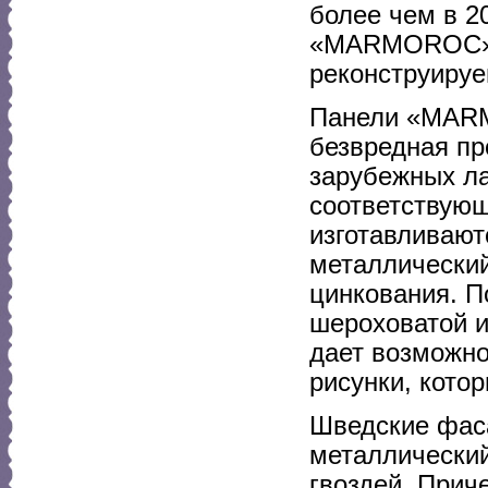
более чем в 2
«MARMOROC» м
реконструируе
Панели «MARM
безвредная пр
зарубежных ла
соответствую
изготавливают
металлический
цинкования. П
шероховатой и
дает возможно
рисунки, кото
Шведские фас
металлический
гвоздей. Прич