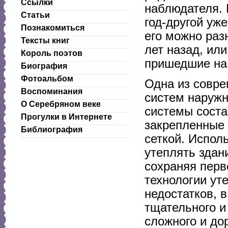
Ссылки
наблюдателя. 
Статьи
год-другой уж
Познакомиться
его можно раз
Тексты книг
лет назад, ил
Король поэтов
пришедшие на
Биография
Фотоальбом
Одна из совре
Воспоминания
систем наружн
О Серебряном веке
системы соста
Прогулки в Интернете
закрепленные
Библиография
сеткой. Испол
утеплять здан
сохраняя перв
технологии ут
недостатков, 
тщательного и
сложного и до