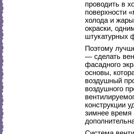
проводить в х
поверхности «
холода и жары
окраски, одни
штукатурных 
Поэтому лучше
— сделать вен
фасадного экр
основы, котора
воздушный про
воздушного пр
вентилируемог
конструкции у
зимнее время 
дополнительна
Система венти