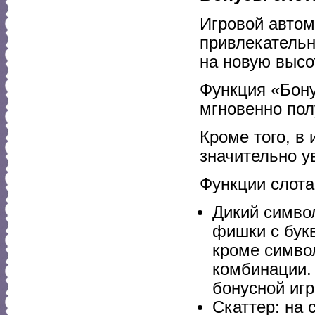
Игровой автом
привлекательн
на новую высо
Функция «Бону
мгновенно пол
Кроме того, в
значительно у
Функции слот
Дикий симво
фишки с букв
кроме симво
комбинации.
бонусной игр
Скаттер: на 