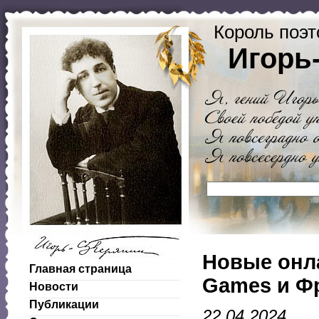
Король поэт
Игорь
Новые онла
Главная страница
Games и Ф
Новости
Публикации
22.04.2024