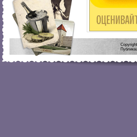
Copyrig
Публикац