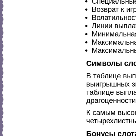
Специальные 
Возврат к иг
Волатильнос
Линии выплат
Минимальная
Максимальная
Максимальны
Символы сл
В таблице вып
выигрышных зн
таблице выпла
драгоценности
К самым высо
четырехлистны
Бонусы слот