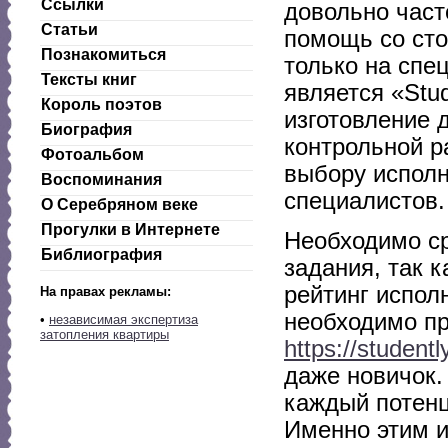
Ссылки
довольно част
Статьи
помощь со ст
Познакомиться
только на спе
Тексты книг
является «Stud
Король поэтов
изготовление 
Биография
контрольной р
Фотоальбом
выбору исполн
Воспоминания
специалистов.
О Серебряном веке
Прогулки в Интернете
Необходимо ср
Библиография
задания, так 
рейтинг испол
На правах рекламы:
необходимо пр
•
независимая экспертиза
затопления квартиры
https://studentl
даже новичок.
каждый потенц
Именно этим и