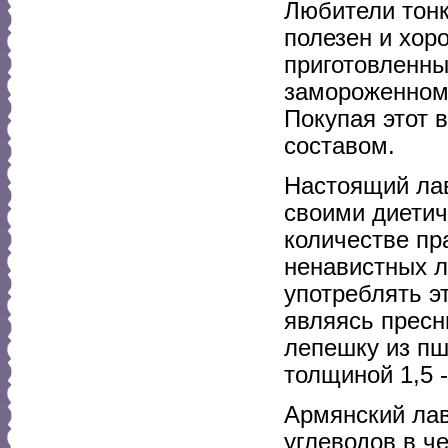
Любители тонк
полезен и хор
приготовленный
замороженном 
Покупая этот 
составом.
Настоящий лав
своими диетич
количестве пр
ненавистных л
употреблять э
являясь пресн
лепешку из пш
толщиной 1,5 -
Армянский лав
углеводов в ч