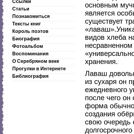
Ссылки
основным муч
Статьи
является особ
Познакомиться
существует тр
Тексты книг
«лаваш».Уника
Король поэтов
видов хлеба н
Биография
несравненном 
Фотоальбом
«универсально
Воспоминания
хранения.
О Серебряном веке
Прогулки в Интернете
Лаваш довольн
Библиография
из сухаря он 
ежедневного у
после чего он
форма обычно 
создания обёрн
свою очередь 
долгосрочного