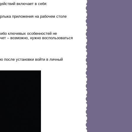
ействий включает в себя:
ярлыка приложения на рабочем столе
либо ключевых особенностей не
чет – возможно, нужно воспользоваться
но после установки войти в личный