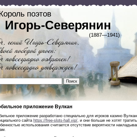
Король поэтов
Игорь-Северянин
(1887—1941)
бильное приложение Вулкан
бильное приложение разработано специально для игроков казино Вулкан
ициального сайта
https://free-slots-hall.vip/
, и они больше не хотят тратит
обенностью использования считается отсутствие вероятности накладыван
ам.