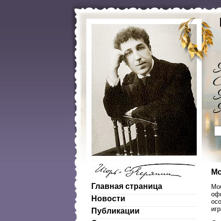
Мо
Главная страница
Мо
оф
Новости
ос
игр
Публикации