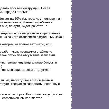
довать простой инструкции. После
и, среди которых:
аботает на 30% быстрее, чем полноценная
 минимального объема потребления
оно, по сути, будет работать в
вайдером – после установки приложения
, из-за чего становится актуальным закон
 которых не только автоматы, но и
зработчиков, программа стабильно
также отмечают отсутствие зависания
очисленные индивидуальные бонусы и
н;
исчерпывающие ответы от службы
аншет, необходимо войти в личный
тствует, требуется заполнить небольшую
своего паспорта. Как только верификация
 неограниченном количестве.