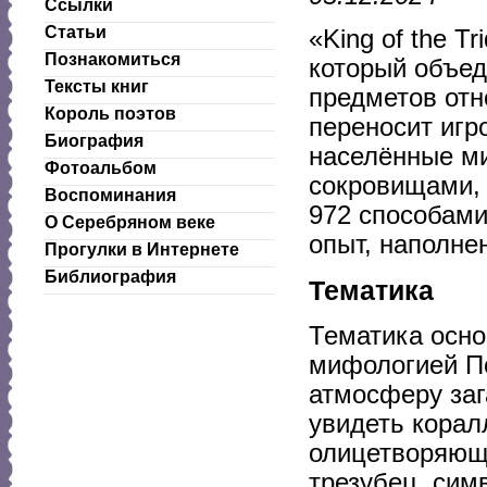
Ссылки
Статьи
«King of the T
Познакомиться
который объед
Тексты книг
предметов отн
Король поэтов
переносит игр
Биография
населённые м
Фотоальбом
сокровищами, 
Воспоминания
972 способами
О Серебряном веке
опыт, наполн
Прогулки в Интернете
Библиография
Тематика
Тематика осно
мифологией По
атмосферу заг
увидеть корал
олицетворяющи
трезубец, сим