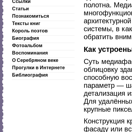
Ссылки
полотна. Мед
Статьи
многофункцио
Познакомиться
архитектурной
Тексты книг
системы, в ка
Король поэтов
обратить вним
Биография
Фотоальбом
Как устроен
Воспоминания
Суть медиафас
О Серебряном веке
Прогулки в Интернете
облицовку зда
Библиография
способную вос
параметр — ша
детализация и
Для удалённых
крупные пиксе
Конструкция к
фасаду или вс