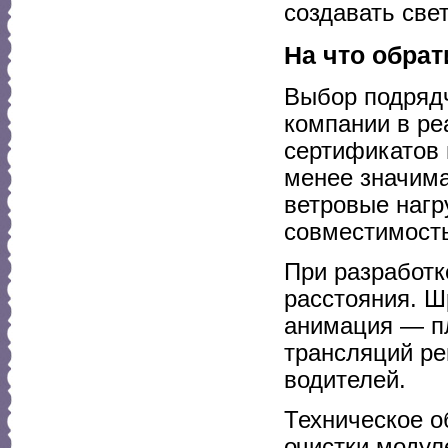
создавать све
На что обра
Выбор подрядч
компании в ре
сертификатов 
менее значима
ветровые нагр
совместимост
При разработк
расстояния. Ш
анимация — пл
трансляций ре
водителей.
Техническое о
очистки модул