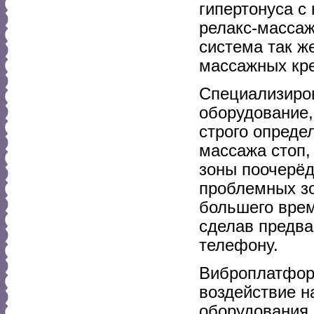
гипертонуса 
релакс-массаж
система так ж
массажных кре
Специализиро
оборудование,
строго опреде
массажа стоп,
зоны поочерёд
проблемных зо
большего врем
сделав предва
телефону.
Виброплатфор
воздействие н
оборудования.