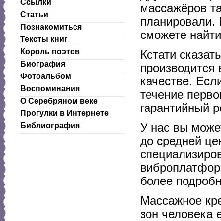
Ссылки
массажёров та
Статьи
планировали. 
Познакомиться
сможете найти
Тексты книг
Король поэтов
Кстати сказат
Биография
производится 
Фотоальбом
качестве. Есл
Воспоминания
течение перво
О Серебряном веке
гарантийный р
Прогулки в Интернете
У нас вы може
Библиография
до средней це
специализиров
виброплатформ
более подробн
Массажное кр
зон человека 