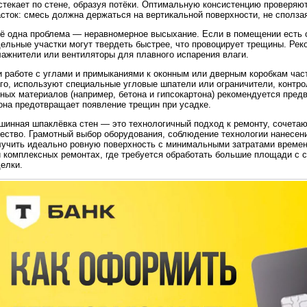
стекает по стене, образуя потёки. Оптимальную консистенцию проверяю
сток: смесь должна держаться на вертикальной поверхности, не сползая
ё одна проблема — неравномерное высыхание. Если в помещении есть с
ельные участки могут твердеть быстрее, что провоцирует трещины. Рек
лажнители или вентиляторы для плавного испарения влаги.
и работе с углами и примыканиями к оконным или дверным коробкам час
ого, используют специальные угловые шпатели или ограничители, контр
зных материалов (например, бетона и гипсокартона) рекомендуется пре
она предотвращает появление трещин при усадке.
шинная шпаклёвка стен — это технологичный подход к ремонту, сочетаю
чество. Грамотный выбор оборудования, соблюдение технологии нанесен
лучить идеально ровную поверхность с минимальными затратами времени
и комплексных ремонтах, где требуется обработать большие площади с 
елки.