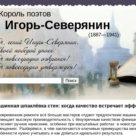
Король поэтов
Игорь-Северянин
(1887—1941)
шинная шпаклёвка стен: когда качество встречает эф
современном ремонте всё больше мастеров отдают предпочтение машинн
вмещает высокую производительность с безупречным качеством финишно
тесняет ручное нанесение, особенно при масштабных работах: в новостр
мещениях. Разберёмся, в чём заключаются ключевые преимущества меха
бенности нужно учитывать и как добиться идеального результата.