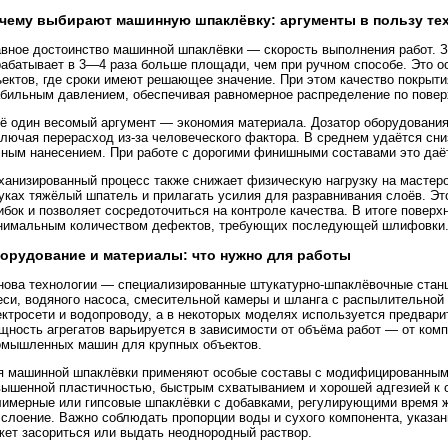
чему выбирают машинную шпаклёвку: аргументы в пользу те
авное достоинство машинной шпаклёвки — скорость выполнения работ. З
рабатывает в 3—4 раза больше площади, чем при ручном способе. Это о
ектов, где сроки имеют решающее значение. При этом качество покрыти
абильным давлением, обеспечивая равномерное распределение по поверх
ё один весомый аргумент — экономия материала. Дозатор оборудования
ключая перерасход из-за человеческого фактора. В среднем удаётся сн
чным нанесением. При работе с дорогими финишными составами это да
ханизированный процесс также снижает физическую нагрузку на мастеро
руках тяжёлый шпатель и прилагать усилия для разравнивания слоёв. Э
бок и позволяет сосредоточиться на контроле качества. В итоге поверх
нимальным количеством дефектов, требующих последующей шлифовки
орудование и материалы: что нужно для работы
нова технологии — специализированные штукатурно-шпаклёвочные станци
еси, водяного насоса, смесительной камеры и шланга с распылительной
ктросети и водопроводу, а в некоторых моделях используется предвари
ность агрегатов варьируется в зависимости от объёма работ — от комп
омышленных машин для крупных объектов.
я машинной шпаклёвки применяют особые составы с модифицированным
вышенной пластичностью, быстрым схватыванием и хорошей адгезией к 
лимерные или гипсовые шпаклёвки с добавками, регулирующими время
сслоение. Важно соблюдать пропорции воды и сухого компонента, указа
жет засориться или выдать неоднородный раствор.