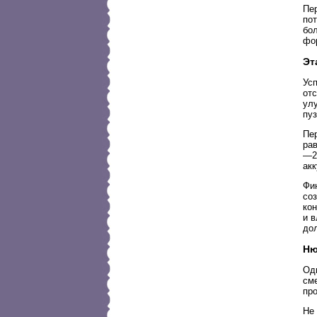
Пе
по
бо
фо
Эт
Ус
от
ул
пу
Пе
ра
—2
ак
Фи
соз
ко
и 
дол
Ню
Од
сме
пр
Не