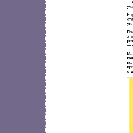
— 
уча
Ещ
отд
ув
Пр
эт
ра
— 
Ма
ка
по
пр
отд