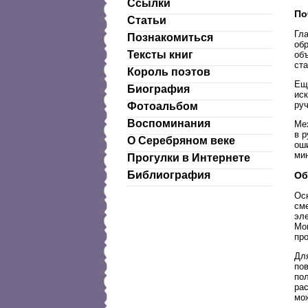
Ссылки
По
Статьи
Гл
Познакомиться
об
Тексты книг
объ
ст
Король поэтов
Ещ
Биография
ис
ру
Фотоальбом
Воспоминания
Ме
в 
О Серебряном веке
оши
ми
Прогулки в Интернете
Библиография
Об
Ос
см
эле
Мощ
пр
Дл
по
по
ра
мо