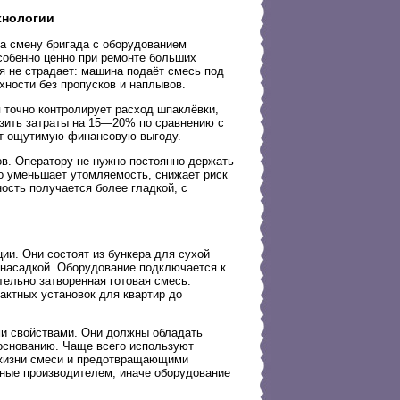
хнологии
а смену бригада с оборудованием
собенно ценно при ремонте больших
я не страдает: машина подаёт смесь под
ности без пропусков и наплывов.
 точно контролирует расход шпаклёвки,
изить затраты на 15—20% по сравнению с
ёт ощутимую финансовую выгоду.
в. Оператору не нужно постоянно держать
то уменьшает утомляемость, снижает риск
ность получается более гладкой, с
.
и. Они состоят из бункера для сухой
 насадкой. Оборудование подключается к
тельно затворенная готовая смесь.
актных установок для квартир до
и свойствами. Они должны обладать
основанию. Чаще всего используют
 жизни смеси и предотвращающими
нные производителем, иначе оборудование