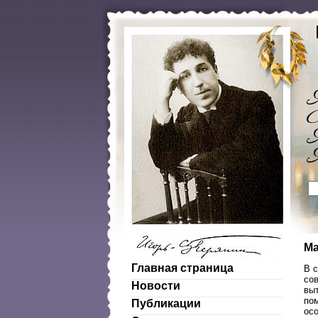
Ма
Главная страница
В 
со
Новости
вы
по
Публикации
осо