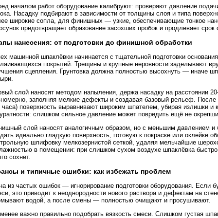
ред началом работ оборудование калибруют: проверяют давление подачи
тока. Насадку подбирают в зависимости от толщины слоя и типа поверхн
лее широкие сопла, для финишных — узкие, обеспечивающие тонкое нане
рсунок предотвращает образование засохших пробок и продлевает срок 
апы нанесения: от подготовки до финишной обработки
пех машинной шпаклёвки начинается с тщательной подготовки основания
слаивающихся покрытий. Трещины и крупные неровности заделывают вру
учшения сцепления. Грунтовка должна полностью высохнуть — иначе шп
зыри.
рвый слой наносят методом напыления, держа насадку на расстоянии 2
вномерно, заполняя мелкие дефекты и создавая базовый рельеф. После 
 часа) поверхность выравнивают широким шпателем, убирая излишки и ко
куратности: слишком сильное давление может повредить ещё не окрепши
нишный слой наносят аналогичным образом, но с меньшим давлением и 
дать идеально гладкую поверхность, готовую к покраске или оклейке о
нтрольную шлифовку мелкозернистой сеткой, удаляя мельчайшие шерохо
влажностью в помещении: при слишком сухом воздухе шпаклёвка быстро
го сохнет.
ансы и типичные ошибки: как избежать проблем
на из частых ошибок — игнорирование подготовки оборудования. Если б
си, это приводит к неоднородности нового раствора и дефектам на сте
омывают водой, а после смены — полностью очищают и просушивают.
 менее важно правильно подобрать вязкость смеси. Слишком густая шпа