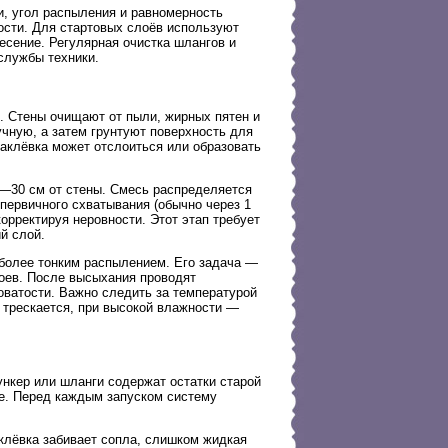
, угол распыления и равномерность
ости. Для стартовых слоёв используют
сение. Регулярная очистка шлангов и
службы техники.
. Стены очищают от пыли, жирных пятен и
чную, а затем грунтуют поверхность для
аклёвка может отслоиться или образовать
0—30 см от стены. Смесь распределяется
первичного схватывания (обычно через 1
рректируя неровности. Этот этап требует
й слой.
более тонким распылением. Его задача —
боев. После высыхания проводят
ватости. Важно следить за температурой
 трескается, при высокой влажности —
ункер или шланги содержат остатки старой
не. Перед каждым запуском систему
клёвка забивает сопла, слишком жидкая