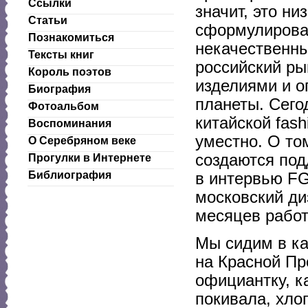
Ссылки
значит, это н
Статьи
сформулировал
Познакомиться
некачественны
Тексты книг
российский ры
Король поэтов
изделиями и 
Биография
планеты. Сего
Фотоальбом
китайской fas
Воспоминания
уместно. О то
О Серебряном веке
создаются под
Прогулки в Интернете
Библиография
в интервью FG
московский ди
месяцев работ
Мы сидим в ка
на Красной Пр
официантку, к
покивала, хло