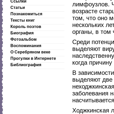
Ссылки
лимфоузлов. 
Статьи
возрасте стар
Познакомиться
том, что оно 
Тексты книг
нескольких ле
Король поэтов
органы, в том 
Биография
Фотоальбом
Среди потенц
Воспоминания
выделяют виру
О Серебряном веке
наследственну
Прогулки в Интернете
когда причину
Библиография
В зависимости
выделяют две
неходжкинска
заболевания н
насчитывается
Ходжкинская 