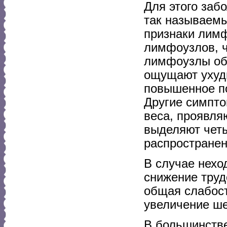
Для этого заб
так называемы
признаки лим
лимфоузлов, 
лимфоузлы об
ощущают ухуд
повышенное по
Другие симпто
веса, проявля
выделяют четы
распространен
В случае нехо
снижение труд
общая слабост
увеличение ш
В большинств