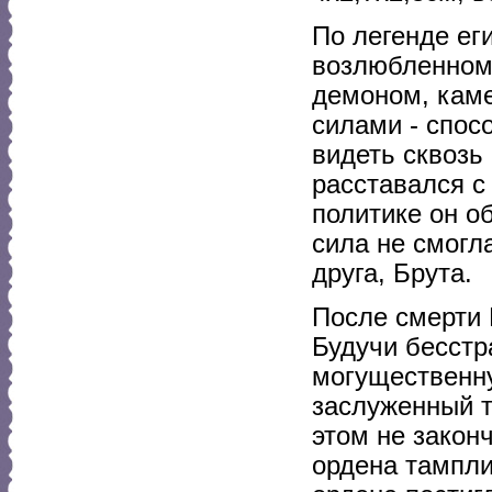
По легенде ег
возлюбленном
демоном, каме
силами - спос
видеть сквозь
расставался с
политике он о
сила не смогл
друга, Брута.
После смерти 
Будучи бесстр
могущественн
заслуженный т
этом не закон
ордена тампли