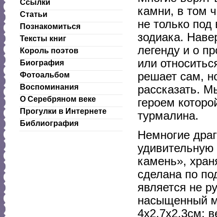
Ссылки
камни, в том 
Статьи
не только под 
Познакомиться
зодиака. Наве
Тексты книг
легенду и о п
Король поэтов
или относитьс
Биография
решает сам, н
Фотоальбом
Воспоминания
рассказать. М
О Серебряном веке
героем которо
Прогулки в Интернете
турмалина.
Библиография
Немногие драг
удивительную 
камень», хра
сделана по по
является не р
насыщенный ма
4x2,7x2,3см; в