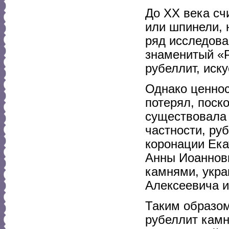
До XX века сч
или шпинели, 
ряд исследова
знаменитый «Р
рубеллит, иск
Однако ценнос
потерял, поск
существовала 
частности, ру
коронации Ека
Анны Иоанновн
камнями, укра
Алексеевича 
Таким образом
рубеллит камн