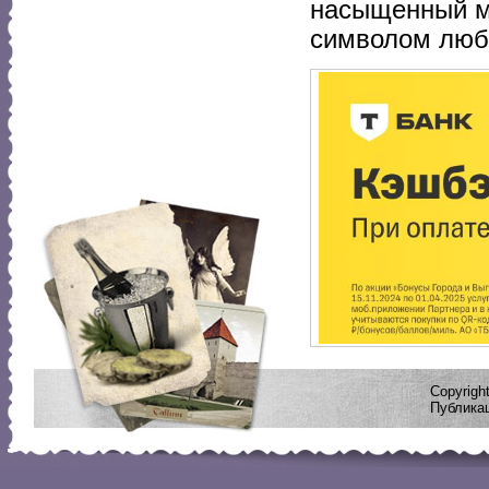
насыщенный ма
символом любв
Copyrig
Публикац