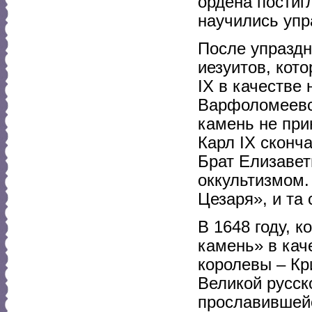
ордена постиг
научились упр
После упраздн
иезуитов, кот
IX в качестве
Варфоломеевск
камень не при
Карл IX сконч
Брат Елизавет
оккультизмом.
Цезаря», и та
В 1648 году, 
камень» в кач
королевы – Кр
Великой русск
прославившей