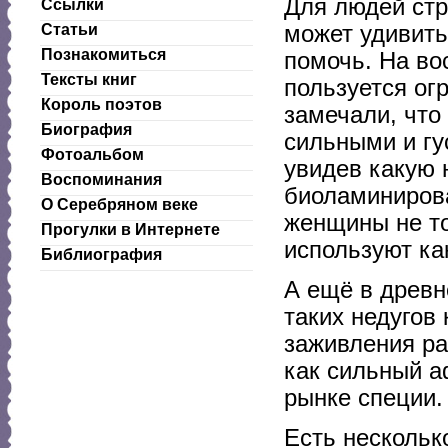
Для людей ст
Ссылки
может удивить
Статьи
Познакомиться
помочь. На во
Тексты книг
пользуется ог
Король поэтов
замечали, что
Биография
сильными и гу
Фотоальбом
увидев какую 
Воспоминания
биоламинирован
О Серебряном веке
женщины не то
Прогулки в Интернете
используют ка
Библиография
А ещё в древн
таких недугов
заживления ра
как сильный а
рынке специи.
Есть нескольк