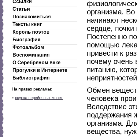
Ссылки
физиологическ
Статьи
организма. Во
Познакомиться
начинают неск
Тексты книг
сердце, почки
Король поэтов
Постепенно по
Биография
помощью лекар
Фотоальбом
привести к ра
Воспоминания
почему очень
О Серебряном веке
питанию, кото
Прогулки в Интернете
неприятностей
Библиография
Обмен веществ
На правах рекламы:
человека прои
•
скупка серебряных монет
Вследствие эт
поддержания ж
организма. Дл
вещества, нуж