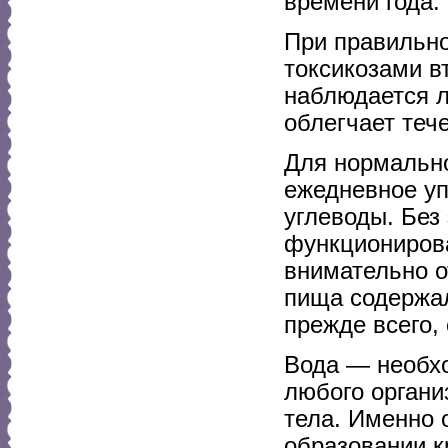
времени года.
При правильно
токсикозами в
наблюдается л
облегчает теч
Для нормально
ежедневное уп
углеводы. Без
функциониров
внимательно о
пища содержал
прежде всего, 
Вода — необхо
любого органи
тела. Именно 
образовании к