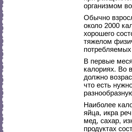
организмом во
Обычно взрос
около 2000 ка
хорошего сост
тяжелом физич
потребляемых 
В первые мес
калориях. Во 
должно возрас
что есть нужн
разнообразную
Наиболее кало
яйца, икра ре
мед, сахар, и
продуктах сос