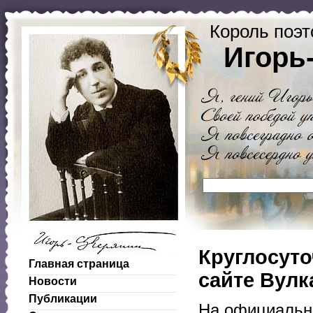
Король поэт
Игорь
Круглосуто
Главная страница
сайте Вулк
Новости
Публикации
На официальн