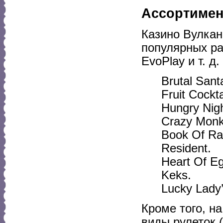
Ассортимен
Казино Вулкан
популярных раз
EvoPlay и т. д
Brutal Sant
Fruit Cockta
Hungry Nigh
Crazy Monk
Book Of Ra
Resident.
Heart Of Eg
Keks.
Lucky Lady
Кроме того, н
виды рулеток 