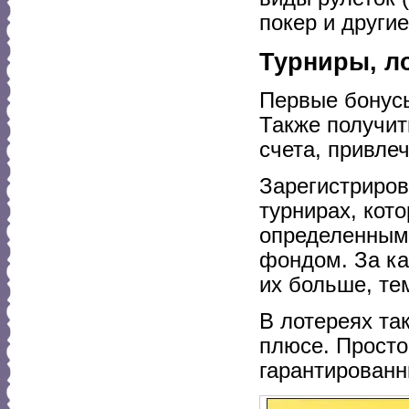
покер и други
Турниры, л
Первые бонусы
Также получит
счета, привле
Зарегистриров
турнирах, кот
определенным
фондом. За ка
их больше, те
В лотереях та
плюсе. Просто
гарантированн