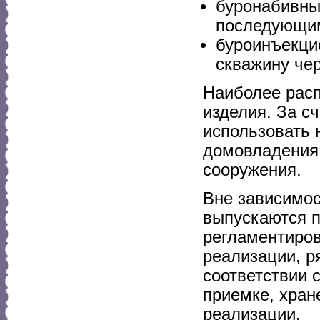
буронабивны
последующим
буроинъекци
скважину че
Наиболее рас
изделия. За с
использовать 
домовладения,
сооружения.
Вне зависимос
выпускаются п
регламентиров
реализации, р
соответствии 
приемке, хран
реализации.