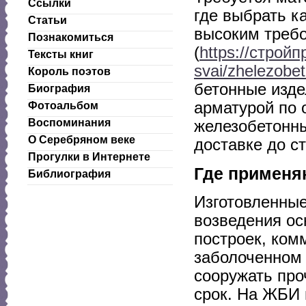
Ссылки
где выбрать к
Статьи
высоким треб
Познакомиться
(
https://стройп
Тексты книг
svai/zhelezobe
Король поэтов
бетонные изде
Биография
арматурой по 
Фотоальбом
Воспоминания
железобетонны
О Серебряном веке
доставке до с
Прогулки в Интернете
Где применя
Библиография
Изготовленны
возведения о
построек, ком
заболоченном 
сооружать пр
срок. На ЖБИ 