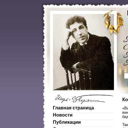
Ко
Главная страница
«В
ви
Новости
бе
Публикации
Та