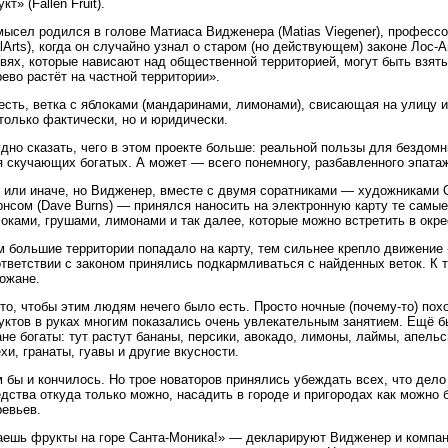
кт» (Fallen Fruit).
мысел родился в голове Матиаса Видженера (Matias Viegener), професс
lArts), когда он случайно узнал о старом (но действующем) законе Лос-
твях, которые нависают над общественной территорией, могут быть взя
ево растёт на частной территории».
есть, ветка с яблоками (мандаринами, лимонами), свисающая на улицу и
только фактически, но и юридически.
удно сказать, чего в этом проекте больше: реальной пользы для бездом
я скучающих богатых. А может — всего понемногу, разбавленного эпатаж
к или иначе, но Видженер, вместе с двумя соратниками — художниками 
нсом (Dave Burns) — принялся наносить на электронную карту те самые
оками, грушами, лимонами и так далее, которые можно встретить в окр
м большие территории попадало на карту, тем сильнее крепло движение
ответствии с законом принялись подкармливаться с найденных веток. К
ожане.
то, чтобы этим людям нечего было есть. Просто ночные (почему-то) по
уктов в руках многим показались очень увлекательным занятием. Ещё б
не богаты: тут растут бананы, персики, авокадо, лимоны, лаймы, апельс
хи, гранаты, гуавы и другие вкусности.
 бы и кончилось. Но трое новаторов принялись убеждать всех, что дело
едства откуда только можно, насадить в городе и пригородах как можн
ревьев.
аешь фрукты на горе Санта-Моника!» — декларируют Видженер и компани