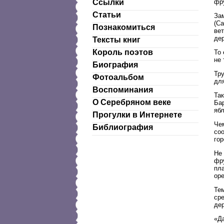
фру
Ссылки
Статьи
За
(Ca
Познакомиться
ве
дер
Тексты книг
Король поэтов
То 
не 
Биография
Тр
Фотоальбом
дл
Воспоминания
Та
О Серебряном веке
Бар
ябл
Прогулки в Интернете
Че
Библиография
со
гор
Не 
фр
пла
оре
Тем
ср
де
«Д