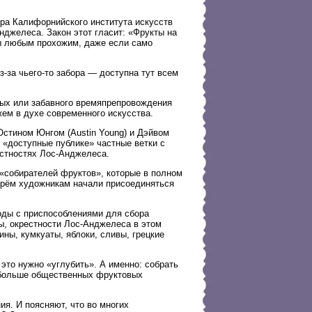
ора Калифорнийского института искусств
Анджелеса. Закон этот гласит: «Фрукты на
ты любым прохожим, даже если само
з-за чьего-то забора — доступна тут всем
ных или забавного времяпрепровождения
ем в духе современного искусства.
Остином Юнгом (Austin Young) и Дэйвом
 «доступные публике» частные ветки с
естностях Лос-Анджелеса.
 «собирателей фруктов», которые в полном
 трём художникам начали присоединяться
ходы с приспособлениями для сбора
ы, окрестности Лос-Анджелеса в этом
ины, кумкуаты, яблоки, сливы, грецкие
 это нужно «углубить». А именно: собрать
о больше общественных фруктовых
я. И поясняют, что во многих