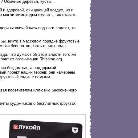
ь? Обычные деревья, кусты...
вой и здоровой, очищающей воздух, но и
е могли мимоходом вкусить, так сказать,
андарины «ничейные» под ноги падают, то
е бы, никто в массовом порядке фруктовые
могли бесплатно рвать с них плоды.
да, что думают об этом власти того же
рант от организации Rhizome.org.
ания бездомных, а поддержкой
вый проект наших героев: они намерены
фруктовый садик с самыми
авая посетителям иллюзию бесконечного
мечты художников о бесплатных фруктах