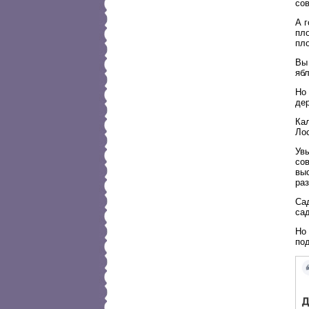
сов
А г
пло
пл
Вы 
ябл
Но 
дер
Ка
Лос
Увы
сов
вы
ра
Са
сад
Но
по