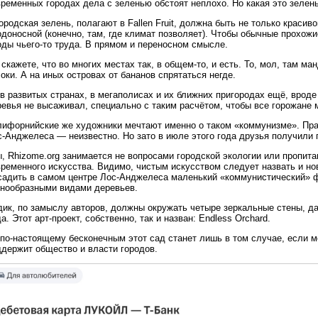
ременных городах дела с зеленью обстоят неплохо. Но какая это зелен
ородская зелень, полагают в Fallen Fruit, должна быть не только краси
доносной (конечно, там, где климат позволяет). Чтобы обычные прохожи
оды чьего-то труда. В прямом и переносном смысле.
скажете, что во многих местах так, в общем-то, и есть. То, мол, там м
оки. А на иных островах от бананов спрятаться негде.
в развитых странах, в мегаполисах и их ближних пригородах ещё, врод
евья не высаживал, специально с таким расчётом, чтобы все горожане 
лифорнийские же художники мечтают именно о таком «коммунизме». Прав
-Анджелеса — неизвестно. Но зато в июле этого года друзья получили г
, Rhizome.org занимается не вопросами городской экологии или пропит
ременного искусства. Видимо, чистым искусством следует назвать и но
садить в самом центре Лос-Анджелеса маленький «коммунистический» 
знообразными видами деревьев.
дик, по замыслу авторов, должны окружать четыре зеркальные стены, д
а. Этот арт-проект, собственно, так и назван: Endless Orchard.
 по-настоящему бесконечным этот сад станет лишь в том случае, если 
ддержит общество и власти городов.