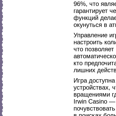
96%, что явля
гарантирует ч
функций делае
окунуться в а
Управление иг
настроить кол
что позволяет
автоматическо
кто предпочит
лишних действ
Игра доступна
устройствах, 
вращениями гд
Irwin Сasino —
почувствоват
в поисках бол