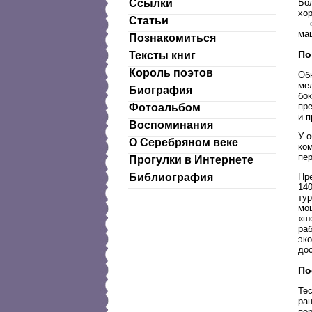
Бо
Ссылки
хо
Статьи
— 
ма
Познакомиться
По
Тексты книг
Король поэтов
Об
ме
Биография
бо
пр
Фотоальбом
и п
Воспоминания
У 
О Серебряном веке
ком
пе
Прогулки в Интернете
Пр
Библиография
14
ту
мо
«ш
ра
эк
до
По
Те
ра
пер