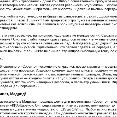
едачи. Что и требовалось доказать! Либо с основательной пробуксовко
0 категорически нельзя, такова суровая реальность «турбоямы». Впроч
оренто» может ехать и при меньших оборотах, и даже на высших передач
онок мобильного телефона выбивает из равновесия: в связи с дорожным
равится... через 15 минут! Нам вроде всего три пункта в легенде остало
нтовке без всякой спешки. Коллега в роли штурмана переворачивает лис
стнадцать!
 это уже серьезнее: на прямиках надо ехать не меньше сотни. Сдюжит л
унтовке? Систему стабилизации сразу пришлось отключить — иначе она 
ающиеся грунта колеса за попавшие на лед. А подвеска удар держит, з
ых «злобных» ухабов. Удивительно, что первой сдается не передняя, а
акой поклажи! Жаль, никто не снимал эту импровизированную гонку со 
ск!
обновленного «Соренто» несомненно открылись новые таланты — мощный
шоссе, и на проселке. Издержки комплектации остались в прошлом — те
томатической трансмиссией, и с постоянным полным приводом. Жаль, од
лучил отставку — входной билет в «Клуб Соренто» теперь заметно доро
лучается, что точность наведения возросла, а параметр уменьшился. Вп
клада «Цель поражена»?
ивет, Мадрид!
 автосалоне в Мадриде, проходившем в дни презентации «Соренто», впе
ни-вэн «КИА-Каренс». Он представлен в пяти- и семиместном вариантах
ельными двигателями мощностью от 115 до 142 л.с. Любой из них может
втоматической коробкой передач. При довольно компактных размерах (д