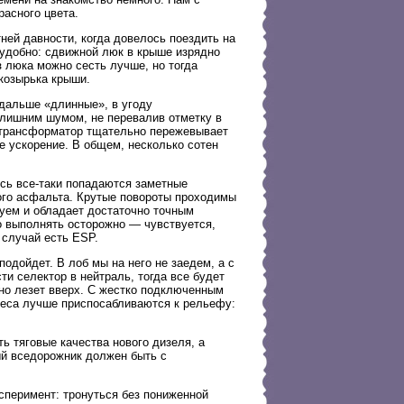
расного цвета.
ней давности, когда довелось поездить на
 удобно: сдвижной люк в крыше изрядно
з люка можно сесть лучше, но тогда
козырька крыши.
 дальше «длинные», в угоду
злишним шумом, не перевалив отметку в
ротрансформатор тщательно пережевывает
е ускорение. В общем, несколько сотен
сь все-таки попадаются заметные
кого асфальта. Крутые повороты проходимы
руем и обладает достаточно точным
о выполнять осторожно — чувствуется,
 случай есть ESP.
одойдет. В лоб мы на него не заедем, а с
и селектор в нейтраль, тогда все будет
рно лезет вверх. С жестко подключенным
олеса лучше приспосабливаются к рельефу:
 тяговые качества нового дизеля, а
й вседорожник должен быть с
сперимент: тронуться без пониженной