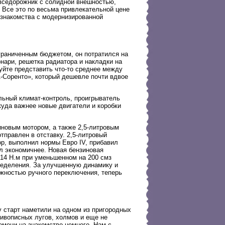
вседорожник с солидной внешностью,
 Все это по весьма привлекательной цене
 знакомства с модернизированной
граниченным бюджетом, он потратился на
нари, решетка радиатора и накладки на
уйте представить что-то среднее между
-Соренто», который дешевле почти вдвое
льный климат-контроль, проигрыватель
куда важнее новые двигатели и коробки
новым мотором, а также 2,5-литровым
правлен в отставку. 2,5-литровый
р, выполнил нормы Евро IV, прибавил
л экономичнее. Новая бензиновая
14 Н.м при уменьшенном на 200 смз
ределения. За улучшенную динамику и
жностью ручного переключения, теперь
у старт наметили на одном из пригородных
живописных лугов, холмов и еще не
емени на знакомство немного. Нам с