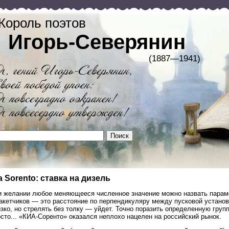
Король поэтов
Игорь-Северянин
(1887—1941)
a Sorento: ставка на дизель
и желании любое меняющееся численное значение можно назвать параме
акетчиков — это расстояние по перпендикуляру между пусковой установк
зко, но стрелять без толку — уйдет. Точно поразить определенную груп
сто... «КИА-Соренто» оказался неплохо нацелен на российский рынок.