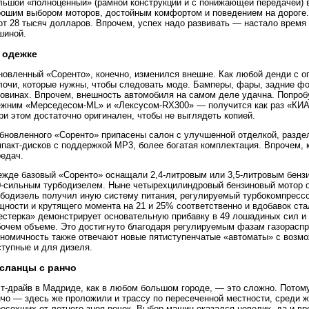
льшой «полноценный» (рамной конструкции и с понижающей передачей) 
рошим выбором моторов, достойным комфортом и поведением на дороге.
от 28 тысяч долларов. Впрочем, успех надо развивать — настало время
шиной.
 одежке
новленный «Соренто», конечно, изменился внешне. Как любой денди с о
лочи, которые нужны, чтобы следовать моде. Бамперы, фары, задние фо
ковинах. Впрочем, внешность автомобиля на самом деле удачна. Попроб
ежним «Мерседесом-ML» и «Лексусом-RX300» — получится как раз «КИА
ри этом достаточно оригинален, чтобы не выглядеть копией.
обновленного «Соренто» припасены салон с улучшенной отделкой, разде
пакт-дисков с поддержкой MP3, более богатая комплектация. Впрочем, 
редач.
ежде базовый «Соренто» оснащали 2,4-литровым или 3,5-литровым бензи
0-сильным турбодизелем. Ныне четырехцилиндровый бензиновый мотор от
рбодизель получил иную систему питания, регулируемый турбокомпрессо
щности и крутящего момента на 21 и 25% соответственно и вдобавок ста
естерка» демонстрирует основательную прибавку в 49 лошадиных сил и 
бочем объеме. Это достигнуто благодаря регулируемым фазам газорасп
ономичность также отвечают новые пятиступенчатые «автоматы» с возмо
ступные и для дизеля.
сланцы с ранчо
ст-драйв в Мадриде, как в любом большом городе, — это сложно. Потом
нчо — здесь же проложили и трассу по пересеченной местности, среди 
есохших от летнего зноя речек. Выбор машин оказался невелик, да и вр