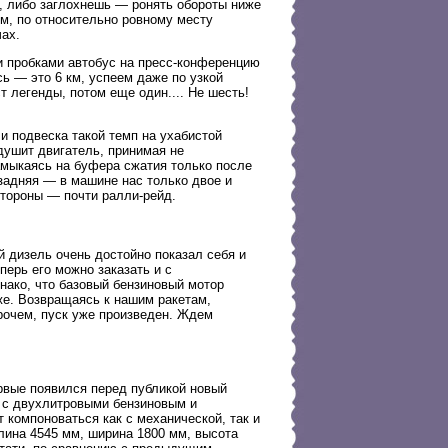
й, либо заглохнешь — ронять обороты ниже
ем, по относительно ровному месту
ах.
и пробками автобус на пресс-конференцию
сь — это 6 км, успеем даже по узкой
т легенды, потом еще один.... Не шесть!
и подвеска такой темп на ухабистой
душит двигатель, принимая не
амыкаясь на буфера сжатия только после
 задняя — в машине нас только двое и
стороны — почти ралли-рейд.
 дизель очень достойно показал себя и
перь его можно заказать и с
нако, что базовый бензиновый мотор
же. Возвращаясь к нашим ракетам,
рочем, пуск уже произведен. Ждем
рвые появился перед публикой новый
, с двухлитровыми бензиновым и
 компоноваться как с механической, так и
лина 4545 мм, ширина 1800 мм, высота