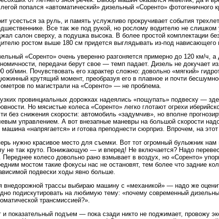
ллегой попался «автоматический» дизельный «Соренто» фотогеничного к
ит усесться за руль, и память услужливо прокручивает события трехлет
едшественнике. Все так же под рукой, но рослому водителю не слишком
жал салон сверху, а подушка высока. В более простой комплектации бе
дителю ростом выше 180 см придется выглядывать из-под нависающего 
ельный «Соренто» очень уверенно разгоняется примерно до 120 км/ч, а
ономичности, передачи берут свое — темп падает. Дизель не докучает и
00 об/мин. Почувствовать его характер сложно: довольно «мягкий» гид
дюжинный крутящий момент, преобразуя его в плавное и почти бесшумно
лометров по магистрали на «Соренто» — не проблема.
 узких провинциальных дорожках надеялись «пощупать» подвеску — зде
ровности. Но мясистые колеса «Соренто» легко глотают огрехи иберийс
ти без снижения скорости: автомобиль «задумчив», но вполне прогнози
левым управлением. А вот внезапные маневры на большой скорости над
 машина «напрягается» и готова преподнести сюрприз. Впрочем, на этот
ерь нужно красивое место для съемки. Вот тот огромный булыжник нам п
у не так круто. Понижающую — и вперед! Не включается? Надо перевест
. Переднее колесо довольно рано взмывает в воздух, но «Соренто» упо
редним мостом такие фокусы нас не остановят, тем более что задние к
зависимой подвески ходы явно больше.
я внедорожной трассы выбираю машину с «механикой» — надо же оценить
одно подискутировать на любимую тему: «почему современный дизельны
томатической трансмиссией?».
 и показательный подъем — пока сзади никто не поджимает, провожу эк