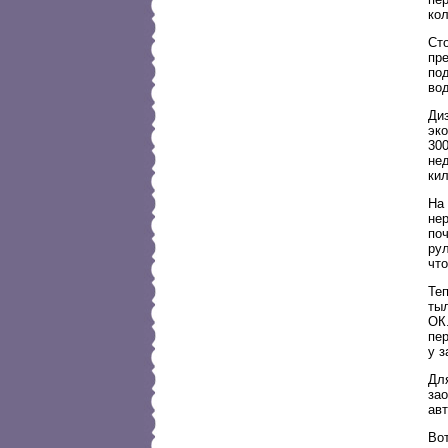
ко
Сто
пр
под
во
Диз
эк
30
не
ки
На
не
поч
ру
что
Теп
тыл
ОК
пе
у 
Дл
за
ав
Вот