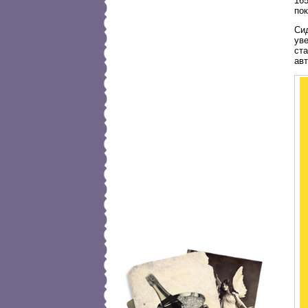
16
пок
Си
ув
ст
авт