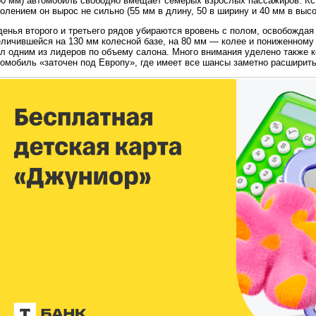
50 мм) автомобиль свободно вмещает семерых взрослых пассажиров. Кс
олением он вырос не сильно (55 мм в длину, 50 в ширину и 40 мм в высо
денья второго и третьего рядов убираются вровень с полом, освобожда
еличившейся на 130 мм колесной базе, на 80 мм — колее и пониженному
ал одним из лидеров по объему салона. Много внимания уделено также 
омобиль «заточен под Европу», где имеет все шансы заметно расширить