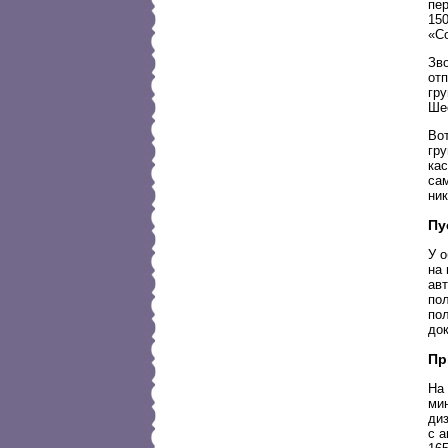
пер
150
«С
Зв
отп
гру
Ше
Вот
гр
кас
сам
ник
Пу
У 
на 
ав
по
по
до
Пр
На
ми
диз
с а