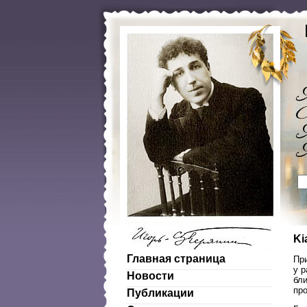
Ki
Главная страница
Пр
у р
Новости
бли
про
Публикации