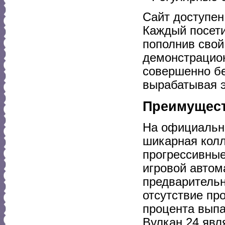
Сайт доступен
Каждый посети
пополнив свой 
демонстрацион
совершенно бе
вырабатывая 
Преимущест
На официальн
шикарная колл
прогрессивные
игровой автом
предварительн
отсутствие пр
процента вып
Вулкан 24 явл