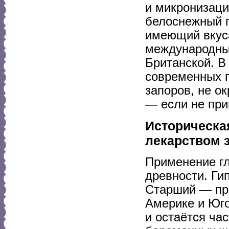
и микронизаци
белоснежный п
имеющий вкуса
международны
Британской. В
современных п
запоров, не о
— если не при
Историческая
лекарством 
Применение гл
древности. Ги
Старший — при
Америке и Юго
и остаётся ча