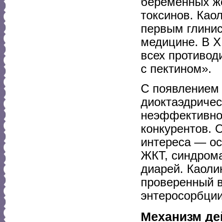
беременных ж
токсинов. Као
первым глини
медицине. В X
всех противод
с пектином».
С появлением 
диоктаэдричес
неэффективнос
конкурентов. 
интереса — ос
ЖКТ, синдром
диарей. Каоли
проверенный 
энтеросорбции
Механизм де