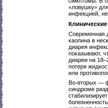
симптомы. В о
«ловушку» для
инфекцией, не
Клинические
Современная 
каолина в нес
диарея инфек
показывают, ч
диареи на 18–
потеря жидкос
или противопо
Во-вторых — 
синдроме разд
стабилизирует
болезненность