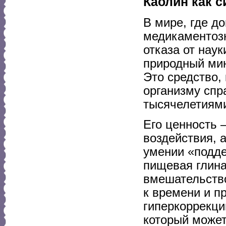
Каолин как 
В мире, где д
медикаментозн
отказа от наук
природный мин
Это средство,
организму спр
тысячелетиями
Его ценность 
воздействия, а
умении «подде
пищевая глин
вмешательство
к времени и п
гиперкоррекци
который может