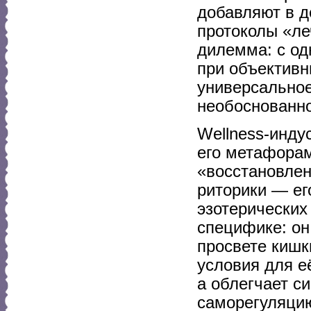
добавляют в д
протоколы «ле
дилемма: с од
при объективн
универсальное
необоснованн
Wellness-инду
его метафора
«восстановлен
риторики — ег
эзотерических
специфике: он
просвете кишк
условия для е
а облегчает с
саморегуляци