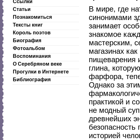
Ссылки
В мире, где н
Статьи
синонимами з
Познакомиться
занимает особ
Тексты книг
Король поэтов
знакомое каж
Биография
мастерским, с
Фотоальбом
магазинах как
Воспоминания
пищеварения и
О Серебряном веке
глина, котору
Прогулки в Интернете
фарфора, тепе
Библиография
Однако за эти
фармакологиче
практикой и 
не модный суп
древнейших эн
безопасность 
историей чело