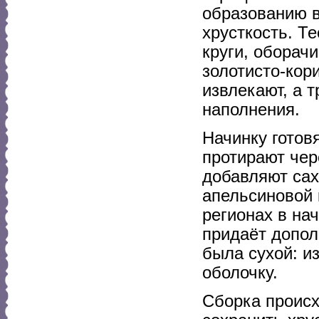
образованию в
хрусткость. Т
круги, оборач
золотисто-кор
извлекают, а 
наполнения.
Начинку готов
протирают чер
добавляют сах
апельсиновой 
регионах в на
придаёт допол
была сухой: и
оболочку.
Сборка происх