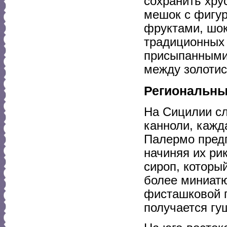
сохранить хру
мешок с фигур
фруктами, шок
традиционных 
присыпанными 
между золотис
Региональны
На Сицилии с
канноли, кажд
Палермо предп
начиняя их ри
сироп, которы
более миниатю
фисташковой п
получается гу