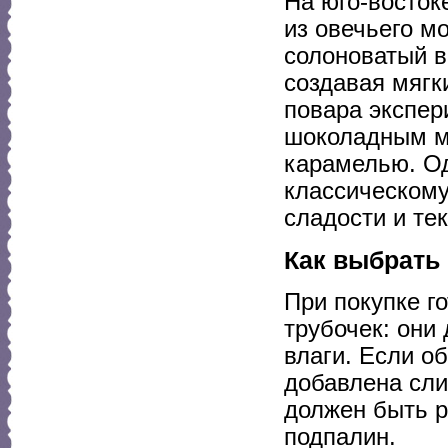
На юго-восток
из овечьего м
солоноватый в
создавая мяг
повара экспер
шоколадным м
карамелью. О
классическому
сладости и те
Как выбрать 
При покупке г
трубочек: они
влаги. Если об
добавлена сли
должен быть р
подпалин.