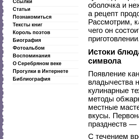
Ссылки
оболочка и не
Статьи
а рецепт прод
Познакомиться
Рассмотрим, к
Тексты книг
чего он состои
Король поэтов
приготовлении
Биография
Фотоальбом
Истоки блюда
Воспоминания
символа
О Серебряном веке
Прогулки в Интернете
Появление кан
Библиография
владычества н
кулинарные те
методы обжарк
местные масте
вкусы. Первон
празднеств — 
С течением вр