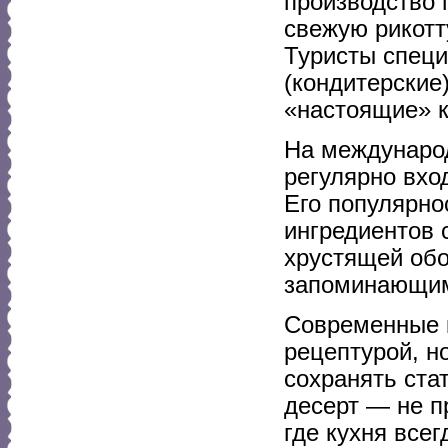
производство
свежую рикотт
Туристы специ
(кондитерские
«настоящие» к
На междунаро
регулярно вхо
Его популярно
ингредиентов 
хрустящей обо
запоминающи
Современные 
рецептурой, н
сохранять ста
десерт — не п
где кухня все