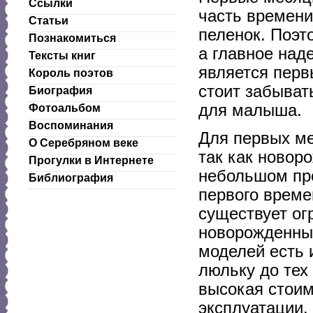
Ссылки
часть времени
Статьи
пеленок. Поэт
Познакомиться
а главное над
Тексты книг
является пер
Король поэтов
стоит забыват
Биография
для малыша.
Фотоальбом
Воспоминания
Для первых м
О Серебряном веке
так как новор
Прогулки в Интернете
небольшом про
Библиография
первого време
существует ог
новорожденных
моделей есть 
люльку до тех
высокая стоим
эксплуатации.