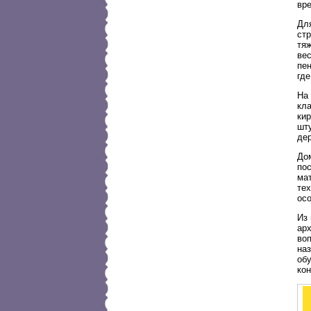
вр
Для
ст
тяж
вес
пе
где
На 
кла
ки
шт
дер
Дом
по
ма
те
осо
Из
арх
воп
на
об
кон