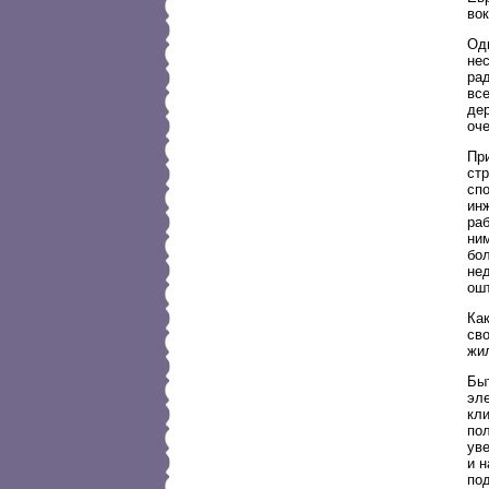
вок
Од
не
рад
все
дер
оч
Пр
стр
сп
ин
ра
ним
бо
не
ошт
Как
сво
жи
Быт
эл
кли
по
уве
и н
по