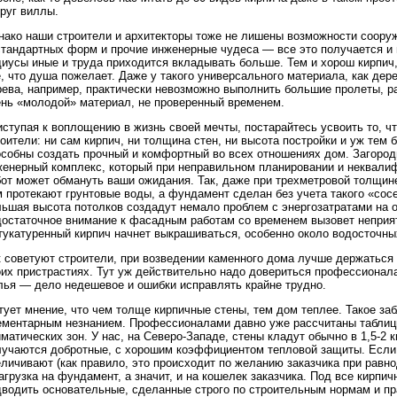
руг виллы.
нако наши строители и архитекторы тоже не лишены возможности сооруж
стандартных форм и прочие инженерные чудеса — все это получается и 
иусы иные и труда приходится вкладывать больше. Тем и хорош кирпич,
, что душа пожелает. Даже у такого универсального материала, как дер
ева, например, практически невозможно выполнить большие пролеты, раз
ень «молодой» материал, не проверенный временем.
иступая к воплощению в жизнь своей мечты, постарайтесь усвоить то, 
оители: ни сам кирпич, ни толщина стен, ни высота постройки и уж тем 
особны создать прочный и комфортный во всех отношениях дом. Загор
женерный комплекс, который при неправильном планировании и неквали
бот может обмануть ваши ожидания. Так, даже при трехметровой толщин
 протекают грунтовые воды, а фундамент сделан без учета такого «сос
льшая высота потолков создадут немало проблем с энергозатратами на 
достаточное внимание к фасадным работам со временем вызовет неприят
укатуренный кирпич начнет выкрашиваться, особенно около водосточных
 советуют строители, при возведении каменного дома лучше держаться 
их пристрастиях. Тут уж действительно надо довериться профессионала
лья — дело недешевое и ошибки исправлять крайне трудно.
ует мнение, что чем толще кирпичные стены, тем дом теплее. Такое за
ементарным незнанием. Профессионалами давно уже рассчитаны таблиц
матических зон. У нас, на Северо-Западе, стены кладут обычно в 1,5-2 
лучаются добротные, с хорошим коэффициентом тепловой защиты. Если 
личивают (как правило, это происходит по желанию заказчика при равн
агрузка на фундамент, а значит, и на кошелек заказчика. Под все кирп
дводить основательные, сделанные строго по строительным нормам и пр