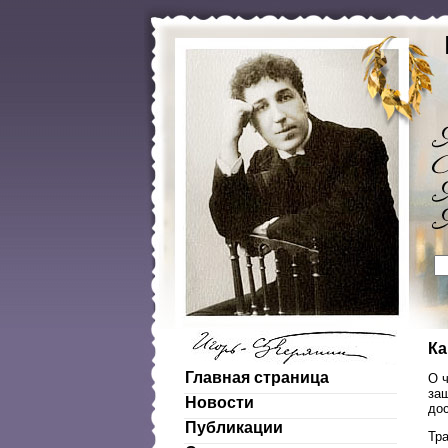
Ка
Главная страница
О ч
за
Новости
дос
Публикации
Тра