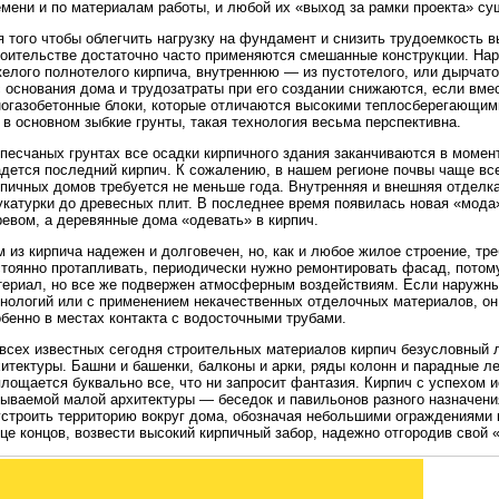
емени и по материалам работы, и любой их «выход за рамки проекта» с
 того чтобы облегчить нагрузку на фундамент и снизить трудоемкость 
роительстве достаточно часто применяются смешанные конструкции. На
елого полнотелого кирпича, внутреннюю — из пустотелого, или дырчатог
 основания дома и трудозатраты при его создании снижаются, если вме
ногазобетонные блоки, которые отличаются высокими теплосберегающим
 в основном зыбкие грунты, такая технология весьма перспективна.
песчаных грунтах все осадки кирпичного здания заканчиваются в момент
дется последний кирпич. К сожалению, в нашем регионе почвы чаще все
рпичных домов требуется не меньше года. Внутренняя и внешняя отделк
укатурки до древесных плит. В последнее время появилась новая «мода
евом, а деревянные дома «одевать» в кирпич.
 из кирпича надежен и долговечен, но, как и любое жилое строение, т
стоянно протапливать, периодически нужно ремонтировать фасад, потому
териал, но все же подвержен атмосферным воздействиям. Если наружн
хнологий или с применением некачественных отделочных материалов, он
бенно в местах контакта с водосточными трубами.
 всех известных сегодня строительных материалов кирпич безусловный 
итектуры. Башни и башенки, балконы и арки, ряды колонн и парадные л
лощается буквально все, что ни запросит фантазия. Кирпич с успехом 
зываемой малой архитектуры — беседок и павильонов разного назначен
устроить территорию вокруг дома, обозначая небольшими ограждениями 
це концов, возвести высокий кирпичный забор, надежно отгородив свой 