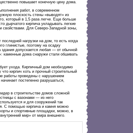
ущественно повышает конечную цену дома.
выполнения работ, в современном
ружную плоскость стены «выводят» из
о, который в 1,5 раза легче. Еще больше
сто дырчатого кирпича укладывать легкие
и свойствами. Для Северо-Западной зоны,
 последней нагрузки на дом, то есть когда
го глинистые, поэтому на осадку
а здания допускается любая — от обычной
»: каменные дома снаружи стали обшивать
ребует ухода. Кирпичный дом необходимо
 что кирпич хоть и прочный строительный
ые работы проведены с нарушением
 начинает постепенно разрушаться,
лидер в строительстве домов сложной
естницы с вазонами — из него
используется и для сооружений так
ия. С помощью кирпича и камня можно
корты и спортивные площадки, можно, в
«внутренний мир» от мира внешнего.