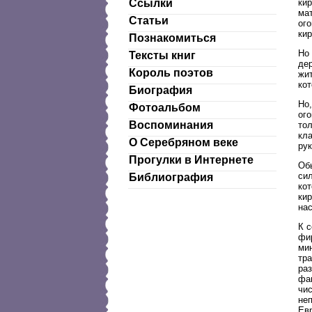
ки
Ссылки
мат
Статьи
ого
кир
Познакомиться
Но
Тексты книг
де
Король поэтов
жит
ко
Биография
Но,
Фотоальбом
ого
Воспоминания
тол
кла
О Серебряном веке
рук
Прогулки в Интернете
Об
си
Библиография
кот
ки
нас
К 
фи
ми
тр
ра
фа
чи
не
Евр