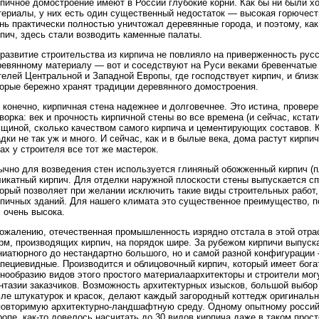
рпичное домостроение имеют в России глубокие корни. Как бы ни были 
ериалы, у них есть один существенный недостаток — высокая горючесть
нь практически полностью уничтожал деревянные города, и поэтому, ка
пич, здесь стали возводить каменные палаты.
 развитие строительства из кирпича не повлияло на приверженность ру
ревянному материалу — вот и соседствуют на Руси веками бревенчатые
елей Центральной и Западной Европы, где господствует кирпич, и близ
торые бережно хранят традиции деревянного домостроения.
 конечно, кирпичная стена надежнее и долговечнее. Это истина, провер
ворка: век и прочность кирпичной стены во все времена (и сейчас, кстат
щиной, сколько качеством самого кирпича и цементирующих составов. К
дки не так уж и много. И сейчас, как и в былые века, дома растут кирпич
ах у строителя все тот же мастерок.
ычно для возведения стен используется глиняный обожженный кирпич (п
ликатный кирпич. Для отделки наружной плоскости стены выпускается с
орый позволяет при желании исключить такие виды строительных работ,
рпичных зданий. Для нашего климата это существенное преимущество, п
 очень высока.
сожалению, отечественная промышленность изрядно отстала в этой отр
рм, производящих кирпич, на порядок шире. За рубежом кирпичи выпуска
ниатюрного до нестандартно большого, но и самой разной конфигурации
апециевидные. Производится и облицовочный кирпич, который имеет бог
знообразию видов этого простого материалаархитекторы и строители мо
нтазии заказчиков. Возможность архитектурных изысков, большой выбо
сле штукатурок и красок, делают каждый загородный коттедж оригинальн
повторимую архитектурно-ландшафтную среду. Одному опытному россий
опе, как-то довелось насчитать до 30 видов кирпича даже в таком прос