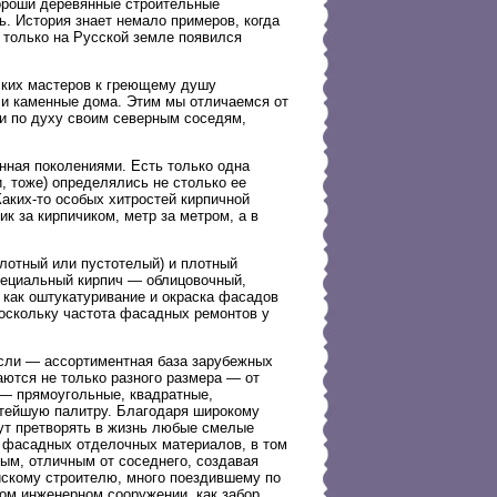
хороши деревянные строительные
. История знает немало примеров, когда
к только на Русской земле появился
сских мастеров к греющему душу
 и каменные дома. Этим мы отличаемся от
ки по духу своим северным соседям,
енная поколениями. Есть только одна
и, тоже) определялись не столько ее
аких-то особых хитростей кирпичной
ик за кирпичиком, метр за метром, а в
лотный или пустотелый) и плотный
пециальный кирпич — облицовочный,
 как оштукатуривание и окраска фасадов
оскольку частота фасадных ремонтов у
асли — ассортиментная база зарубежных
ются не только разного размера — от
 — прямоугольные, квадратные,
атейшую палитру. Благодаря широкому
гут претворять в жизнь любые смелые
р фасадных отделочных материалов, в том
ым, отличным от соседнего, создавая
скому строителю, много поездившему по
том инженерном сооружении, как забор