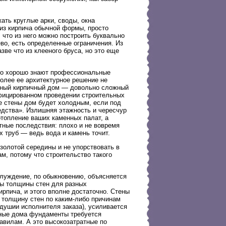
ать круглые арки, своды, окна
из кирпича обычной формы, просто
 что из него можно построить буквально
ево, есть определенные ограничения. Из
ве что из клееного бруса, но это еще
что хорошо знают профессиональные
более ее архитектурное решение не
одный кирпичный дом — довольно сложный
фицированном проведении строительных
е стены дом будет холодным, если под
едства». Излишняя этажность и чересчур
отопление ваших каменных палат, а
ные последствия: плохо и не вовремя
 труб — ведь вода и камень точит.
золотой середины и не упорствовать в
м, потому что строительство такого
блуждение, по обыкновению, объясняется
ы толщины стен для разных
кирпича, и этого вполне достаточно. Стены
толщину стен по каким-либо причинам
одушии исполнителя заказа), усиливается
ичные дома фундаменты требуется
авилам. А это высокозатратные по