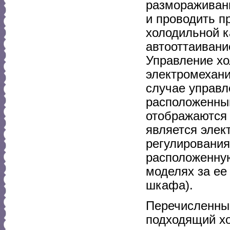
размораживани
и проводить 
холодильной 
автооттаивание
Управление х
электромехани
случае управл
расположенны
отображаются
является элек
регулирования
расположенную
моделях за ее
шкафа).
Перечисленные
подходящий х