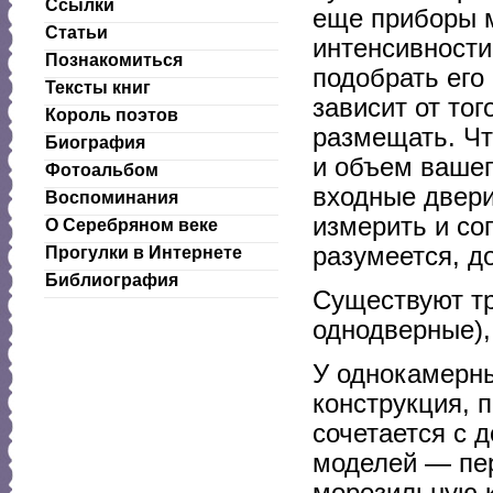
Ссылки
еще приборы м
Статьи
интенсивности
Познакомиться
подобрать его
Тексты книг
зависит от тог
Король поэтов
размещать. Чт
Биография
и объем вашег
Фотоальбом
входные двери
Воспоминания
измерить и со
О Серебряном веке
разумеется, д
Прогулки в Интернете
Библиография
Существуют т
однодверные),
У однокамерны
конструкция, 
сочетается с 
моделей — пе
морозильную 