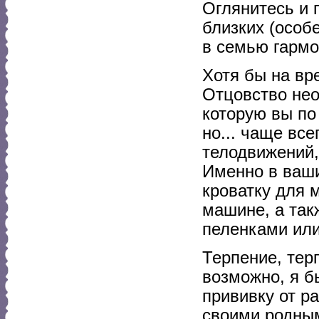
Оглянитесь и 
близких (особ
в семью гарм
Хотя бы на вр
Отцовство нео
которую вы по
но... чаще все
телодвижений,
Именно в ваши
кроватку для 
машине, а так
пеленками или
Терпение, тер
возможно, я б
прививку от р
своими родным