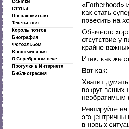
Ссылки
«Fatherhood» 
Статьи
как стать суп
Познакомиться
повесить на х
Тексты книг
Король поэтов
Обычного хоро
Биография
отсутствие у 
Фотоальбом
крайне важных
Воспоминания
Итак, как же 
О Серебряном веке
Прогулки в Интернете
Вот как:
Библиография
Хватит думать
вокруг ваших 
необратимым ф
Реагируйте на
эгоцентричны 
в новых ситуа