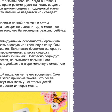
 в жизни ребёнка. Когда он готов к
е врачи рекомендуют начинать вводить
у он должен сидеть с поддержкой мамы,
что малыш не наедается или съедает
ловинки чайной ложечки и затем
а прикорм не вытеснит одно молочное
я того, что бы отследить реакцию ребёнка
ндивидуальных особенностей организма
брать рисовую или гречневую кашу. Они
вания. Если часто беспокоят запоры, то
кроэлементов, а также содержат
аботать кишечник. Прекрасно подойдут
вается, не вызывает повышенного
жно добавить в пюре молочную смесь или
т.
кой пище, он легче его воспримет. Соки
 этого прикорма такова, что после
огут вызывать у некоторых детей
е ввести их через месяц.