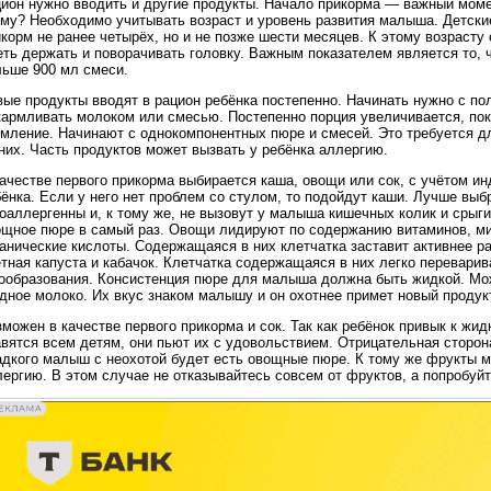
ион нужно вводить и другие продукты. Начало прикорма — важный момент
ому? Необходимо учитывать возраст и уровень развития малыша. Детски
корм не ранее четырёх, но и не позже шести месяцев. К этому возраст
еть держать и поворачивать головку. Важным показателем является то, 
льше 900 мл смеси.
ые продукты вводят в рацион ребёнка постепенно. Начинать нужно с по
кармливать молоком или смесью. Постепенно порция увеличивается, пок
мление. Начинают с однокомпонентных пюре и смесей. Это требуется дл
них. Часть продуктов может вызвать у ребёнка аллергию.
качестве первого прикорма выбирается каша, овощи или сок, с учётом и
ёнка. Если у него нет проблем со стулом, то подойдут каши. Лучше вы
оаллергенны и, к тому же, не вызовут у малыша кишечных колик и срыги
ощное пюре в самый раз. Овощи лидируют по содержанию витаминов, ми
анические кислоты. Содержащаяся в них клетчатка заставит активнее р
тная капуста и кабачок. Клетчатка содержащаяся в них легко перевари
зообразования. Консистенция пюре для малыша должна быть жидкой. Мо
дное молоко. Их вкус знаком малышу и он охотнее примет новый продук
можен в качестве первого прикорма и сок. Так как ребёнок привык к жид
вятся всем детям, они пьют их с удовольствием. Отрицательная сторона
адкого малыш с неохотой будет есть овощные пюре. К тому же фрукты м
ергию. В этом случае не отказывайтесь совсем от фруктов, а попробуйт