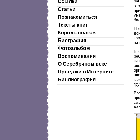
рац
Ссылки
эт
Статьи
при
ум
Познакомиться
бо
Тексты книг
Нов
Король поэтов
до
кор
Биография
на 
Фотоальбом
В 
Воспоминания
реб
гип
О Серебряном веке
ов
орг
Прогулки в Интернете
цве
Библиография
га
гру
Воз
нра
сл
алл