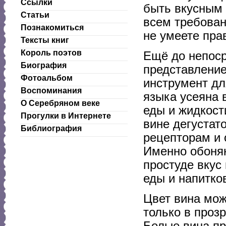
Ссылки
быть вкусным 
Статьи
всем требован
Познакомиться
не умеете пра
Тексты книг
Король поэтов
Ещё до непоср
Биография
представление
Фотоальбом
инструмент дл
Воспоминания
языка усеяна 
О Серебряном веке
еды и жидкост
Прогулки в Интернете
вине дегустат
Библиография
рецепторам и 
Именно обонян
простуде вкус
еды и напитко
Цвет вина мож
только в прозр
Белые вина пр