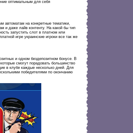
тение оптимальным для себя
ым автоматам на конкретные тематики,
м и даже лайв контенту. На какой бы тип
ность запустить слот в платном или
латной игре украинские игроки все так же
озитных и одном бездепозитном бонусе. В
 которые смогут порадовать большинство
щие в клубе каждые несколько дней. Для
есколькими победителями по окончанию