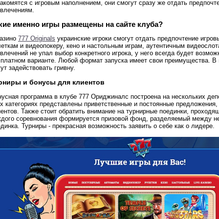
накомятся с игровым наполнением, они смогут сразу же отдать предпоч
звлечениям.
кие именно игры размещены на сайте клуба?
казино
777 Originals
украинские игроки смогут отдать предпочтение игров
еткам и видеопокеру, кено и настольным играм, аутентичным видеослота
влечений не упал выбор конкретного игрока, у него всегда будет возмож
платном варианте. Любой формат запуска имеет свои преимущества. В п
ут задействовать гривну.
рниры и бонусы для клиентов
нусная программа в клубе 777 Ориджиналс построена на нескольких деп
их категориях представлены приветственные и постоянные предложения,
ентов. Также стоит обратить внимание на турнирные поединки, проходя
ждого соревнования формируется призовой фонд, разделяемый между н
динка. Турниры - прекрасная возможность заявить о себе как о лидере.