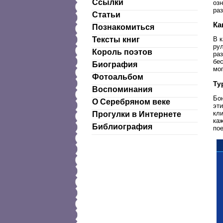
Ссылки
оз
ра
Статьи
Ка
Познакомиться
В 
Тексты книг
рул
Король поэтов
раз
бес
Биография
мог
Фотоальбом
Ту
Воспоминания
Бо
О Серебряном веке
эт
кли
Прогулки в Интернете
ка
Библиография
пое