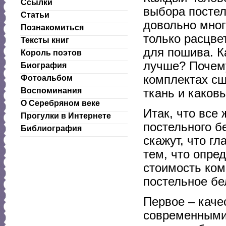
Ссылки
выбора постел
Статьи
довольно мног
Познакомиться
только расцве
Тексты книг
для пошива. К
Король поэтов
лучше? Почему
Биография
комплектах сш
Фотоальбом
Воспоминания
ткань и каков
О Серебряном веке
Итак, что вс
Прогулки в Интернете
постельного б
Библиография
скажут, что гл
тем, что опре
стоимость ком
постельное бе
Первое – каче
современными