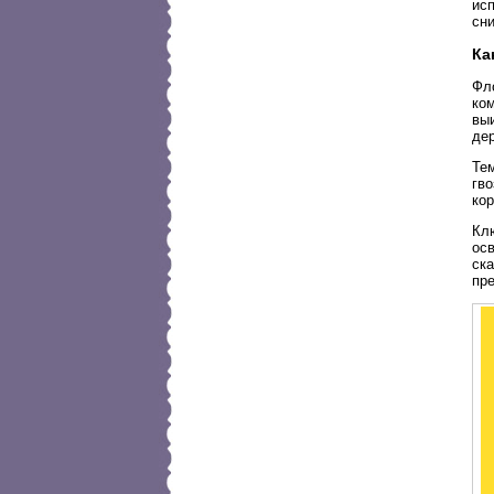
ис
сн
Ка
Фл
ко
вы
де
Те
гв
кор
Кл
ос
ска
пр