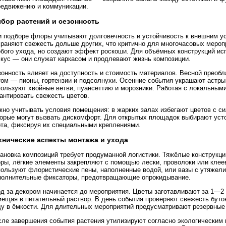
редвижению и коммуникации.
бор растений и сезонность
и подборе флоры учитывают долговечность и устойчивость к внешним ус
храняют свежесть дольше других, что критично для многочасовых мероп
обого ухода, но создают эффект роскоши. Для объёмных конструкций ис
скус — они служат каркасом и продлевают жизнь композиции.
зонность влияет на доступность и стоимость материалов. Весной преоб
ом — пионы, гортензии и подсолнухи. Осенние события украшают астры,
пользуют хвойные ветви, пуансеттию и морозники. Работая с локальным
антировать свежесть цветов.
жно учитывать условия помещения: в жарких залах избегают цветов с с
торые могут вызвать дискомфорт. Для открытых площадок выбирают усто
рта, фиксируя их специальными креплениями.
хнические аспекты монтажа и ухода
тановка композиций требует продуманной логистики. Тяжёлые конструкц
оры, лёгкие элементы закрепляют с помощью лески, проволоки или клее
пользуют флористические пены, наполненные водой, или вазы с утяжел
полнительные фиксаторы, предотвращающие опрокидывание.
д за декором начинается до мероприятия. Цветы заготавливают за 1—2 
мещая в питательный раствор. В день события проверяют свежесть буто
ду в ёмкости. Для длительных мероприятий предусматривают резервные
сле завершения события растения утилизируют согласно экологическим