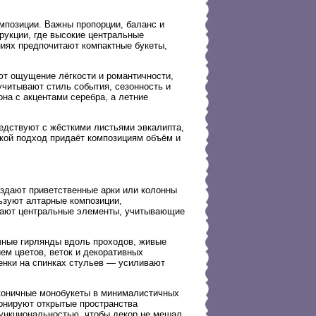
мпозиции. Важны пропорции, баланс и
рукции, где высокие центральные
иях предпочитают компактные букеты,
ют ощущение лёгкости и романтичности,
читывают стиль события, сезонность и
на с акцентами серебра, а летние
седствуют с жёсткими листьями эвкалипта,
кой подход придаёт композициям объём и
оздают приветственные арки или колонны
ьзуют алтарные композиции,
рают центральные элементы, учитывающие
чные гирлянды вдоль проходов, живые
ем цветов, веток и декоративных
енки на спинках стульев — усиливают
аконичные монобукеты в минималистичных
онируют открытые пространства
ункциональностью, чтобы декор не мешал