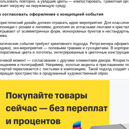
пользовать повторно, а увядшие цветы — компостировать. Грамотная ор
ижает нагрузку на окружающую среду.
к согласовать оформление с концепцией события
ористический дизайн должен отражать идею мероприятия. Для классич
мпозиции с розами и лилиями, дополняя их атласными лентами и крист
игрывают от асимметричных форм, монохромных букетов и нестандартны
рева.
матические события требуют креативного подхода. Ретро-вечера оформл
оздики), эко-мероприятия — полевыми травами и сухоцветами. В корпор
поративные цвета и логотипы, интегрированные в цветочные конструкции
ючевой момент — согласование с другими элементами декора. Флористи
вещением и полиграфией. Например, золотые акценты в приглашениях по
тертей перекликается с листьями в композициях. Такой подход создаёт
евращая пространство в продуманный художественный образ.