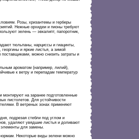
ловиям. Розы, хризантемы и герберы
риятий. Нежные орхидеи и пионы требуют
пользуют зелень — эвкалипт, папоротник,
ладают тюльпаны, нарциссы и гиацинты,
 георгины и яркие листья, а зимой
и поставщиками, можно снизить затраты и
ильным ароматом (например, лилий),
йчивые к ветру и перепадам температур
ии монтируют на заранее подготовленные
вых пистолетов. Для устойчивости
ителями. В ветреных зонах применяют
дня, подрезая стебли под углом и
нов, удаляют увядшие листья и доливают
 элементы для замены.
 нормам. Некоторые виды зелени можно