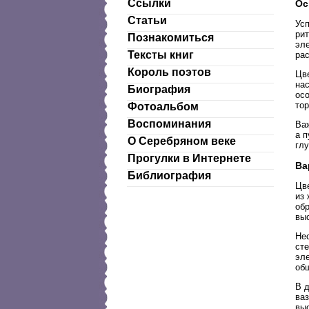
Ссылки
Ос
Статьи
Ус
ри
Познакомиться
эл
Тексты книг
рас
Король поэтов
Цв
на
Биография
осо
то
Фотоальбом
Воспоминания
Ва
а 
О Серебряном веке
гл
Прогулки в Интернете
Ва
Библиография
Цв
из
об
вы
Не
ст
эл
об
В 
ва
вы