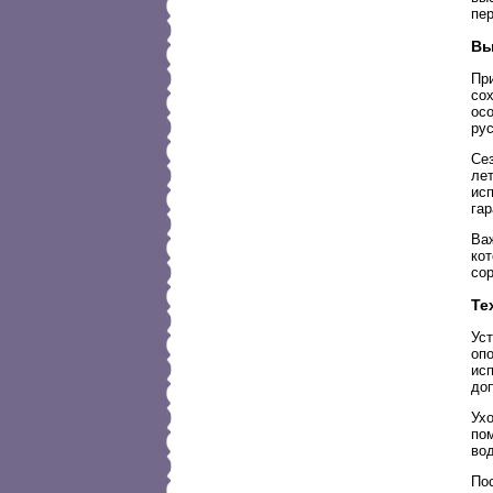
пе
Вы
Пр
со
ос
ру
Се
лет
ис
гар
Ва
ко
со
Те
Ус
оп
ис
до
Ухо
по
во
По