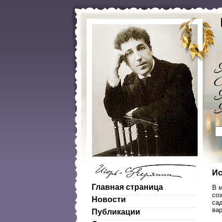
Ис
Главная страница
В 
со
Новости
са
ва
Публикации