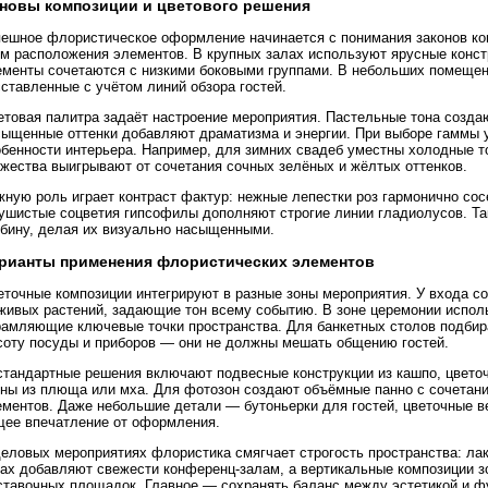
новы композиции и цветового решения
пешное флористическое оформление начинается с понимания законов ко
тм расположения элементов. В крупных залах используют ярусные конст
ементы сочетаются с низкими боковыми группами. В небольших помещен
ставленные с учётом линий обзора гостей.
етовая палитра задаёт настроение мероприятия. Пастельные тона созда
сыщенные оттенки добавляют драматизма и энергии. При выборе гаммы у
бенности интерьера. Например, для зимних свадеб уместны холодные то
ржества выигрывают от сочетания сочных зелёных и жёлтых оттенков.
жную роль играет контраст фактур: нежные лепестки роз гармонично со
пушистые соцветия гипсофилы дополняют строгие линии гладиолусов. Та
убину, делая их визуально насыщенными.
рианты применения флористических элементов
еточные композиции интегрируют в разные зоны мероприятия. У входа с
 живых растений, задающие тон всему событию. В зоне церемонии испол
рамляющие ключевые точки пространства. Для банкетных столов подби
соту посуды и приборов — они не должны мешать общению гостей.
стандартные решения включают подвесные конструкции из кашпо, цвето
ены из плюща или мха. Для фотозон создают объёмные панно с сочетани
ементов. Даже небольшие детали — бутоньерки для гостей, цветочные в
щее впечатление от оформления.
деловых мероприятиях флористика смягчает строгость пространства: л
зах добавляют свежести конференц-залам, а вертикальные композиции з
ставочных площадок. Главное — сохранять баланс между эстетикой и ф